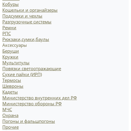
Кобуры
Кошельки и органайзеры
Подсумки и чехлы
Разгрузочные системы
Ремни
РПС
Рюкзаки,сумки,баулы
Аксессуары
Беруши
Кружки
Мультитулы
Повязки светоотражающие
Сухие пайки (ИРП)
Термосы
Шевроны
Кадеты
Министерство внутренних дел РФ
Министерство обороны РФ
МЧС
Охрана
Погоны и фальшпогоны
Прочие