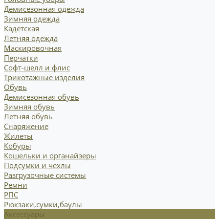
Демисезонная одежда
Зимняя одежда
Кадетская
Летняя одежда
Маскировочная
Перчатки
Софт-шелл и флис
Трикотажные изделия
Обувь
Демисезонная обувь
Зимняя обувь
Летняя обувь
Снаряжение
Жилеты
Кобуры
Кошельки и органайзеры
Подсумки и чехлы
Разгрузочные системы
Ремни
РПС
Рюкзаки,сумки,баулы
Аксессуары