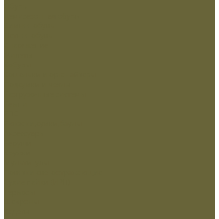
Обувь
Демисезонная обувь
Зимняя обувь
Летняя обувь
Снаряжение
Жилеты
Кобуры
Кошельки и органайзеры
Подсумки и чехлы
Разгрузочные системы
Ремни
РПС
Рюкзаки,сумки,баулы
Аксессуары
Беруши
Кружки
Мультитулы
Повязки светоотражающие
Сухие пайки (ИРП)
Термосы
Шевроны
Кадеты