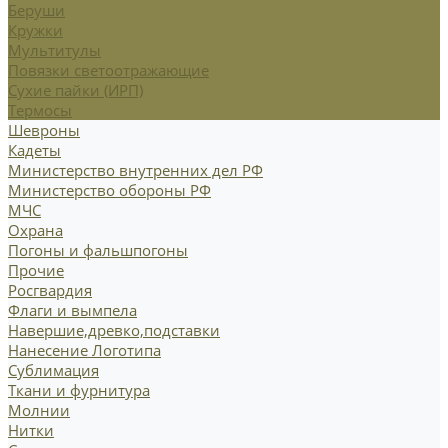
Беруши
Кружки
Мультитулы
Повязки светоотражающие
Сухие пайки (ИРП)
Термосы
Шевроны
Кадеты
Министерство внутренних дел РФ
Министерство обороны РФ
МЧС
Охрана
Погоны и фальшпогоны
Прочие
Росгвардия
Флаги и вымпела
Навершие,древко,подставки
Нанесение Логотипа
Сублимация
Ткани и фурнитура
Молнии
Нитки