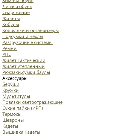
Зимняя обувь
Летняя обувь
Снаряжение
Жилеты
Кобуры
Кошельки и органайзеры
Подсумки и чехлы
Разгрузочные системы
Ремни
РПС
Жилет Тактический
Жилет утепленный
Рюкзаки,сумки,баулы
Аксессуары
Беруши
Кружки
Мультитулы
Повязки светоотражающие
Сухие пайки (ИРП)
Термосы
Шевроны
Кадеты
Вышивка Кадеты