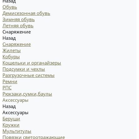
Назад
Обувь
Демисезонная обувь
Зимняя обувь
Летняя обувь
Снаряжение
Назад
Снаряжение
Жилеты
Кобуры
Кошельки и органайзеры
Подсумки и чехлы
Разгрузочные системы
Ремни
РПС
Рюкзаки,сумки,баулы
Аксессуары
Назад
Аксессуары
Беруши
Кружки
Мультитулы
Повязки светоотражающие