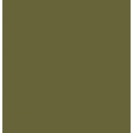
Нанесение Логотипа
Сублимация
Ткани и фурнитура
Молнии
Нитки
Сетка
Стропы и ленты
Ткани
Фурнитура металлическая
Фурнитура пластиковая
Шнуры
...
Одежда
Головные уборы
Демисезонная одежда
Зимняя одежда
Кадетская
Летняя одежда
Маскировочная
Перчатки
Софт-шелл и флис
Трикотажные изделия