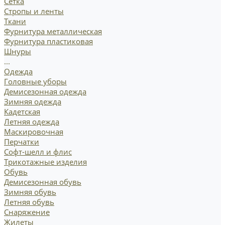
Сетка
Стропы и ленты
Ткани
Фурнитура металлическая
Фурнитура пластиковая
Шнуры
...
Одежда
Головные уборы
Демисезонная одежда
Зимняя одежда
Кадетская
Летняя одежда
Маскировочная
Перчатки
Софт-шелл и флис
Трикотажные изделия
Обувь
Демисезонная обувь
Зимняя обувь
Летняя обувь
Снаряжение
Жилеты