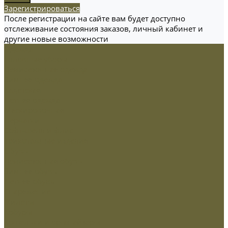
Зарегистрироваться
После регистрации на сайте вам будет доступно
отслеживание состояния заказов, личный кабинет и
другие новые возможности
Одежда
Головные уборы
Демисезонная одежда
Зимняя одежда
Кадетская
Летняя одежда
Маскировочная
Перчатки
Софт-шелл и флис
Трикотажные изделия
Обувь
Демисезонная обувь
Зимняя обувь
Летняя обувь
Снаряжение
Жилеты
Кобуры
Кошельки и органайзеры