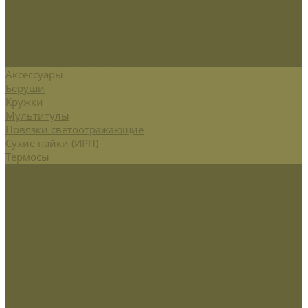
Подсумки и чехлы
Разгрузочные системы
Ремни
РПС
Рюкзаки,сумки,баулы
Аксессуары
Беруши
Кружки
Мультитулы
Повязки светоотражающие
Сухие пайки (ИРП)
Термосы
Шевроны
Кадеты
Министерство внутренних дел РФ
Министерство обороны РФ
МЧС
Охрана
Погоны и фальшпогоны
Прочие
Росгвардия
Флаги и вымпела
Навершие,древко,подставки