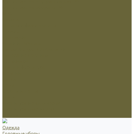
Министерство внутренних дел РФ
Министерство обороны РФ
МЧС
Охрана
Погоны и фальшпогоны
Прочие
Росгвардия
Флаги и вымпела
Навершие,древко,подставки
Нанесение Логотипа
Сублимация
Ткани и фурнитура
Молнии
Нитки
Сетка
Стропы и ленты
Ткани
Фурнитура металлическая
Фурнитура пластиковая
Шнуры
Одежда
Головные уборы