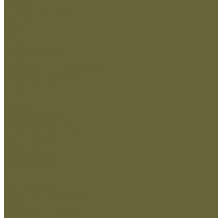
Ткани и фурнитура
Молнии
Нитки
Сетка
Стропы и ленты
Ткани
Фурнитура металлическая
Фурнитура пластиковая
Шнуры
...
Одежда
Головные уборы
Демисезонная одежда
Зимняя одежда
Кадетская
Летняя одежда
Маскировочная
Перчатки
Софт-шелл и флис
Трикотажные изделия
Обувь
Демисезонная обувь