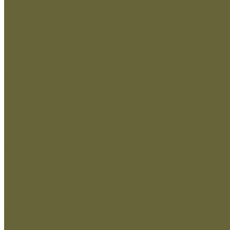
Зимняя обувь
Летняя обувь
Снаряжение
Жилеты
Кобуры
Кошельки и органайзеры
Подсумки и чехлы
Разгрузочные системы
Ремни
РПС
Рюкзаки,сумки,баулы
Аксессуары
Беруши
Кружки
Мультитулы
Повязки светоотражающие
Сухие пайки (ИРП)
Термосы
Шевроны
Кадеты
Министерство внутренних дел РФ
Министерство обороны РФ