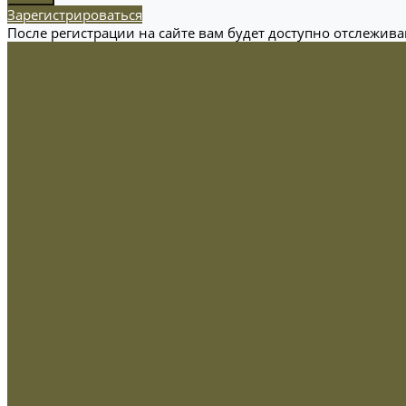
Зарегистрироваться
После регистрации на сайте вам будет доступно отслежив
Одежда
Головные уборы
Демисезонная одежда
Зимняя одежда
Кадетская
Летняя одежда
Маскировочная
Перчатки
Софт-шелл и флис
Трикотажные изделия
Обувь
Демисезонная обувь
Зимняя обувь
Летняя обувь
Снаряжение
Жилеты
Кобуры
Кошельки и органайзеры
Подсумки и чехлы
Разгрузочные системы