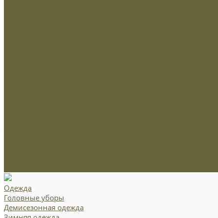
МЧС
Охрана
Погоны и фальшпогоны
Прочие
Росгвардия
Флаги и вымпела
Навершие,древко,подставки
Нанесение Логотипа
Сублимация
Ткани и фурнитура
Молнии
Нитки
Сетка
Стропы и ленты
Ткани
Фурнитура металлическая
Фурнитура пластиковая
Шнуры
Одежда
Головные уборы
Демисезонная одежда
Зимняя одежда