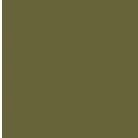
Ремни
РПС
Рюкзаки,сумки,баулы
Аксессуары
Беруши
Кружки
Мультитулы
Повязки светоотражающие
Сухие пайки (ИРП)
Термосы
Шевроны
Кадеты
Министерство внутренних дел РФ
Министерство обороны РФ
МЧС
Охрана
Погоны и фальшпогоны
Прочие
Росгвардия
Флаги и вымпела
Навершие,древко,подставки
Нанесение Логотипа
Сублимация