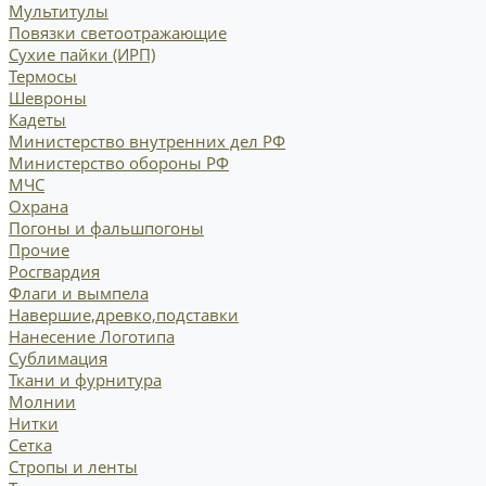
Мультитулы
Повязки светоотражающие
Сухие пайки (ИРП)
Термосы
Шевроны
Кадеты
Министерство внутренних дел РФ
Министерство обороны РФ
МЧС
Охрана
Погоны и фальшпогоны
Прочие
Росгвардия
Флаги и вымпела
Навершие,древко,подставки
Нанесение Логотипа
Сублимация
Ткани и фурнитура
Молнии
Нитки
Сетка
Стропы и ленты