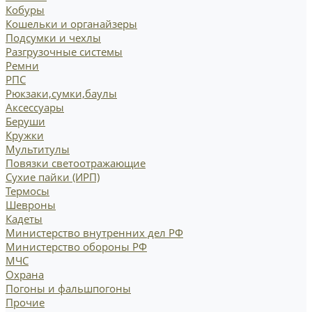
Кобуры
Кошельки и органайзеры
Подсумки и чехлы
Разгрузочные системы
Ремни
РПС
Рюкзаки,сумки,баулы
Аксессуары
Беруши
Кружки
Мультитулы
Повязки светоотражающие
Сухие пайки (ИРП)
Термосы
Шевроны
Кадеты
Министерство внутренних дел РФ
Министерство обороны РФ
МЧС
Охрана
Погоны и фальшпогоны
Прочие