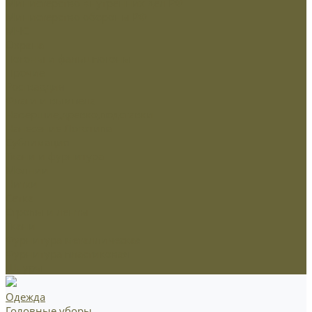
Министерство внутренних дел РФ
Министерство обороны РФ
МЧС
Охрана
Погоны и фальшпогоны
Прочие
Росгвардия
Флаги и вымпела
Навершие,древко,подставки
Нанесение Логотипа
Сублимация
Ткани и фурнитура
Молнии
Нитки
Сетка
Стропы и ленты
Ткани
Фурнитура металлическая
Фурнитура пластиковая
Шнуры
Одежда
Головные уборы