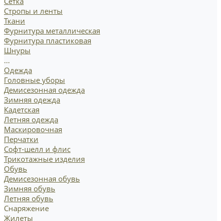
Сетка
Стропы и ленты
Ткани
Фурнитура металлическая
Фурнитура пластиковая
Шнуры
...
Одежда
Головные уборы
Демисезонная одежда
Зимняя одежда
Кадетская
Летняя одежда
Маскировочная
Перчатки
Софт-шелл и флис
Трикотажные изделия
Обувь
Демисезонная обувь
Зимняя обувь
Летняя обувь
Снаряжение
Жилеты