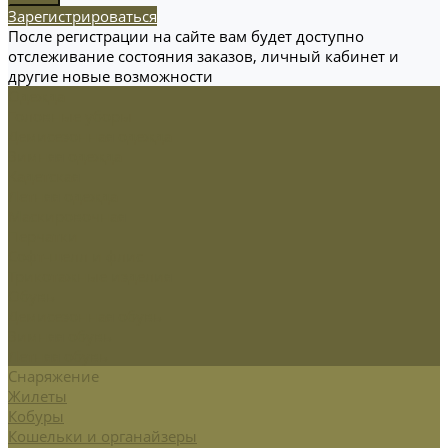
Зарегистрироваться
После регистрации на сайте вам будет доступно
отслеживание состояния заказов, личный кабинет и
другие новые возможности
Одежда
Головные уборы
Демисезонная одежда
Зимняя одежда
Кадетская
Летняя одежда
Маскировочная
Перчатки
Софт-шелл и флис
Трикотажные изделия
Обувь
Демисезонная обувь
Зимняя обувь
Летняя обувь
Снаряжение
Жилеты
Кобуры
Кошельки и органайзеры