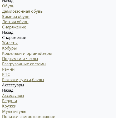
Назад
Обувь
Демисезонная обувь
Зимняя обувь
Летняя обувь
Снаряжение
Назад
Снаряжение
Жилеты
Кобуры
Кошельки и органайзеры
Подсумки и чехлы
Разгрузочные системы
Ремни
РПС
Рюкзаки,сумки,баулы
Аксессуары
Назад
Аксессуары
Беруши
Кружки
Мультитулы
Повязки светоотражающие