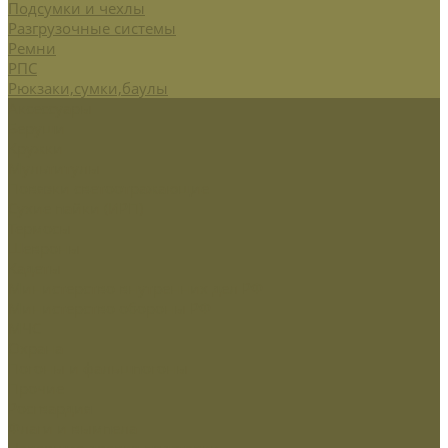
Подсумки и чехлы
Разгрузочные системы
Ремни
РПС
Рюкзаки,сумки,баулы
Аксессуары
Беруши
Кружки
Мультитулы
Повязки светоотражающие
Сухие пайки (ИРП)
Термосы
Шевроны
Кадеты
Министерство внутренних дел РФ
Министерство обороны РФ
МЧС
Охрана
Погоны и фальшпогоны
Прочие
Росгвардия
Флаги и вымпела
Навершие,древко,подставки