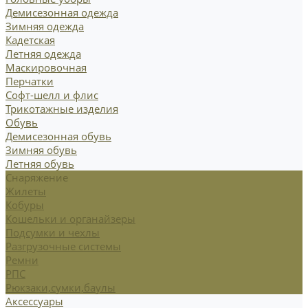
Демисезонная одежда
Зимняя одежда
Кадетская
Летняя одежда
Маскировочная
Перчатки
Софт-шелл и флис
Трикотажные изделия
Обувь
Демисезонная обувь
Зимняя обувь
Летняя обувь
Снаряжение
Жилеты
Кобуры
Кошельки и органайзеры
Подсумки и чехлы
Разгрузочные системы
Ремни
РПС
Рюкзаки,сумки,баулы
Аксессуары