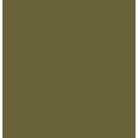
Обувь
Демисезонная обувь
Зимняя обувь
Летняя обувь
Снаряжение
Жилеты
Кобуры
Кошельки и органайзеры
Подсумки и чехлы
Разгрузочные системы
Ремни
РПС
Рюкзаки,сумки,баулы
Аксессуары
Беруши
Кружки
Мультитулы
Повязки светоотражающие
Сухие пайки (ИРП)
Термосы
Шевроны
Кадеты