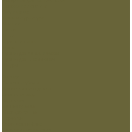
Нанесение Логотипа
Сублимация
Ткани и фурнитура
Молнии
Нитки
Сетка
Стропы и ленты
Ткани
Фурнитура металлическая
Фурнитура пластиковая
Шнуры
...
Одежда
Головные уборы
Демисезонная одежда
Зимняя одежда
Кадетская
Летняя одежда
Маскировочная
Перчатки
Софт-шелл и флис
Трикотажные изделия