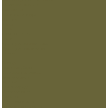
Нанесение Логотипа
Сублимация
Ткани и фурнитура
Молнии
Нитки
Сетка
Стропы и ленты
Ткани
Фурнитура металлическая
Фурнитура пластиковая
Шнуры
...
Одежда
Головные уборы
Демисезонная одежда
Зимняя одежда
Кадетская
Летняя одежда
Маскировочная
Перчатки
Софт-шелл и флис
Трикотажные изделия