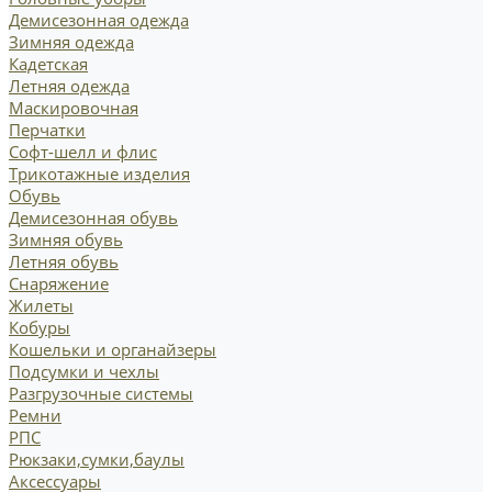
Демисезонная одежда
Зимняя одежда
Кадетская
Летняя одежда
Маскировочная
Перчатки
Софт-шелл и флис
Трикотажные изделия
Обувь
Демисезонная обувь
Зимняя обувь
Летняя обувь
Снаряжение
Жилеты
Кобуры
Кошельки и органайзеры
Подсумки и чехлы
Разгрузочные системы
Ремни
РПС
Рюкзаки,сумки,баулы
Аксессуары