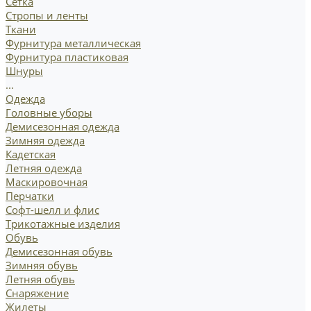
Сетка
Стропы и ленты
Ткани
Фурнитура металлическая
Фурнитура пластиковая
Шнуры
...
Одежда
Головные уборы
Демисезонная одежда
Зимняя одежда
Кадетская
Летняя одежда
Маскировочная
Перчатки
Софт-шелл и флис
Трикотажные изделия
Обувь
Демисезонная обувь
Зимняя обувь
Летняя обувь
Снаряжение
Жилеты