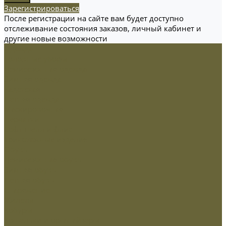
Зарегистрироваться
После регистрации на сайте вам будет доступно
отслеживание состояния заказов, личный кабинет и
другие новые возможности
Одежда
Головные уборы
Демисезонная одежда
Зимняя одежда
Кадетская
Летняя одежда
Маскировочная
Перчатки
Софт-шелл и флис
Трикотажные изделия
Обувь
Демисезонная обувь
Зимняя обувь
Летняя обувь
Снаряжение
Жилеты
Кобуры
Кошельки и органайзеры