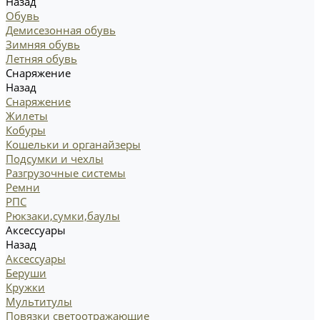
Назад
Обувь
Демисезонная обувь
Зимняя обувь
Летняя обувь
Снаряжение
Назад
Снаряжение
Жилеты
Кобуры
Кошельки и органайзеры
Подсумки и чехлы
Разгрузочные системы
Ремни
РПС
Рюкзаки,сумки,баулы
Аксессуары
Назад
Аксессуары
Беруши
Кружки
Мультитулы
Повязки светоотражающие