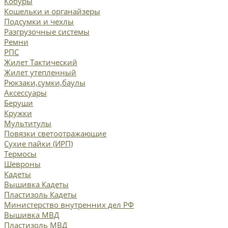
Кобуры
Кошельки и органайзеры
Подсумки и чехлы
Разгрузочные системы
Ремни
РПС
Жилет Тактический
Жилет утепленный
Рюкзаки,сумки,баулы
Аксессуары
Беруши
Кружки
Мультитулы
Повязки светоотражающие
Сухие пайки (ИРП)
Термосы
Шевроны
Кадеты
Вышивка Кадеты
Пластизоль Кадеты
Министерство внутренних дел РФ
Вышивка МВД
Пластизоль МВД