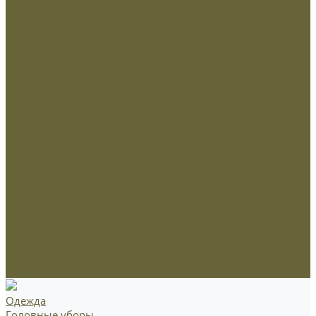
Министерство внутренних дел РФ
Министерство обороны РФ
МЧС
Охрана
Погоны и фальшпогоны
Прочие
Росгвардия
Флаги и вымпела
Навершие,древко,подставки
Нанесение Логотипа
Сублимация
Ткани и фурнитура
Молнии
Нитки
Сетка
Стропы и ленты
Ткани
Фурнитура металлическая
Фурнитура пластиковая
Шнуры
Одежда
Головные уборы