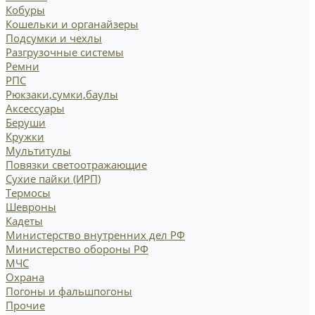
Кобуры
Кошельки и органайзеры
Подсумки и чехлы
Разгрузочные системы
Ремни
РПС
Рюкзаки,сумки,баулы
Аксессуары
Беруши
Кружки
Мультитулы
Повязки светоотражающие
Сухие пайки (ИРП)
Термосы
Шевроны
Кадеты
Министерство внутренних дел РФ
Министерство обороны РФ
МЧС
Охрана
Погоны и фальшпогоны
Прочие