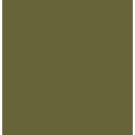
Обувь
Демисезонная обувь
Зимняя обувь
Летняя обувь
Снаряжение
Жилеты
Кобуры
Кошельки и органайзеры
Подсумки и чехлы
Разгрузочные системы
Ремни
РПС
Рюкзаки,сумки,баулы
Аксессуары
Беруши
Кружки
Мультитулы
Повязки светоотражающие
Сухие пайки (ИРП)
Термосы
Шевроны
Кадеты