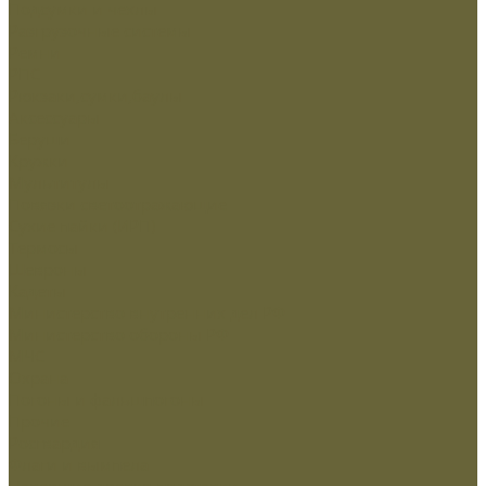
Подсумки и чехлы
Разгрузочные системы
Ремни
РПС
Рюкзаки,сумки,баулы
Аксессуары
Беруши
Кружки
Мультитулы
Повязки светоотражающие
Сухие пайки (ИРП)
Термосы
Шевроны
Кадеты
Министерство внутренних дел РФ
Министерство обороны РФ
МЧС
Охрана
Погоны и фальшпогоны
Прочие
Росгвардия
Флаги и вымпела
Навершие,древко,подставки