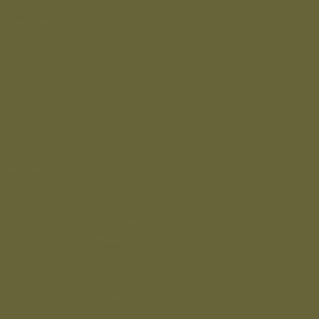
Подсумки и чехлы
Разгрузочные системы
Ремни
РПС
Жилет Тактический
Жилет утепленный
Рюкзаки,сумки,баулы
Аксессуары
Беруши
Кружки
Мультитулы
Повязки светоотражающие
Сухие пайки (ИРП)
Термосы
Шевроны
Кадеты
Вышивка Кадеты
Пластизоль Кадеты
Министерство внутренних дел РФ
Вышивка МВД
Пластизоль МВД
Министерство обороны РФ
Вышивка МО
Пластизоль МО
МЧС
Вышивка МЧС
пластизоль МЧС
Охрана