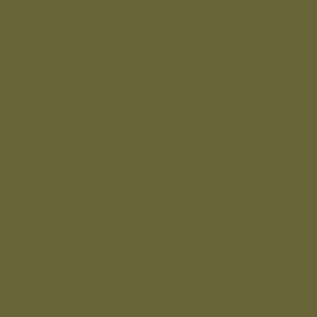
Беруши
Кружки
Мультитулы
Повязки светоотражающие
Сухие пайки (ИРП)
Термосы
Шевроны
Кадеты
Вышивка Кадеты
Пластизоль Кадеты
Министерство внутренних дел РФ
Вышивка МВД
Пластизоль МВД
Министерство обороны РФ
Вышивка МО
Пластизоль МО
МЧС
Вышивка МЧС
пластизоль МЧС
Охрана
Вышивка Охрана
Пластизоль Охрана