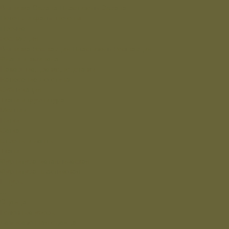
Вышивка Охрана
Пластизоль Охрана
Погоны и фальшпогоны
Прочие
Росгвардия
Вышивка Росгвардия
Пластизоль Росгвардия
Флаги и вымпела
Навершие,древко,подставки
Нанесение Логотипа
Сублимация
Ткани и фурнитура
Молнии
Нитки
Сетка
Стропы и ленты
Ткани
Фурнитура металлическая
Фурнитура пластиковая
Шнуры
...
Одежда
Головные уборы
Демисезонная одежда