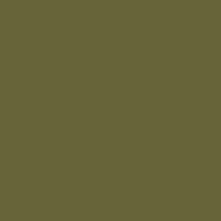
Зимняя одежда
Кадетская
Летняя одежда
Маскировочная
Перчатки
Софт-шелл и флис
Трикотажные изделия
Обувь
Демисезонная обувь
Зимняя обувь
Летняя обувь
Снаряжение
Жилеты
Кобуры
Кошельки и органайзеры
Подсумки и чехлы
Разгрузочные системы
Ремни
РПС
Жилет Тактический
Жилет утепленный
Рюкзаки,сумки,баулы
Аксессуары