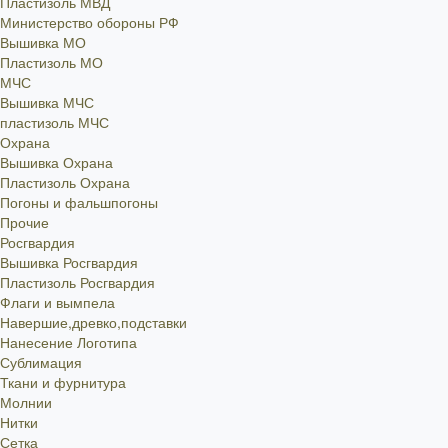
Пластизоль МВД
Министерство обороны РФ
Вышивка МО
Пластизоль МО
МЧС
Вышивка МЧС
пластизоль МЧС
Охрана
Вышивка Охрана
Пластизоль Охрана
Погоны и фальшпогоны
Прочие
Росгвардия
Вышивка Росгвардия
Пластизоль Росгвардия
Флаги и вымпела
Навершие,древко,подставки
Нанесение Логотипа
Сублимация
Ткани и фурнитура
Молнии
Нитки
Сетка