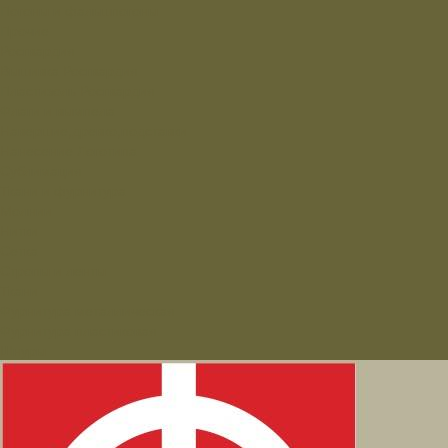
Погоны и фальшпогоны
Прочие
Росгвардия
Вышивка Росгвардия
Пластизоль Росгвардия
Флаги и вымпела
Навершие,древко,подставки
Нанесение Логотипа
Сублимация
Ткани и фурнитура
Молнии
Нитки
Сетка
Стропы и ленты
Ткани
Фурнитура металлическая
Фурнитура пластиковая
Шнуры