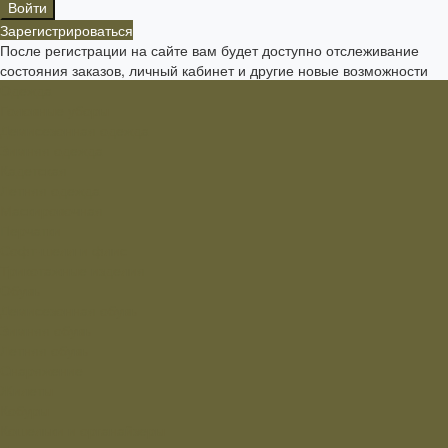
Зарегистрироваться
После регистрации на сайте вам будет доступно отслеживание
состояния заказов, личный кабинет и другие новые возможности
Одежда
Головные уборы
Демисезонная одежда
Зимняя одежда
Кадетская
Летняя одежда
Маскировочная
Перчатки
Софт-шелл и флис
Трикотажные изделия
Обувь
Демисезонная обувь
Зимняя обувь
Летняя обувь
Снаряжение
Жилеты
Кобуры
Кошельки и органайзеры