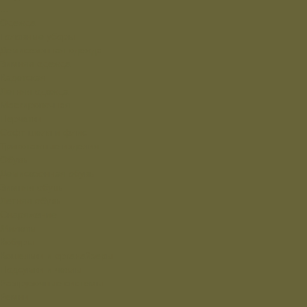
...
Одежда
Головные уборы
Демисезонная одежда
Зимняя одежда
Кадетская
Летняя одежда
Маскировочная
Перчатки
Софт-шелл и флис
Трикотажные изделия
Обувь
Демисезонная обувь
Зимняя обувь
Летняя обувь
Снаряжение
Жилеты
Кобуры
Кошельки и органайзеры
Подсумки и чехлы
Разгрузочные системы
Ремни