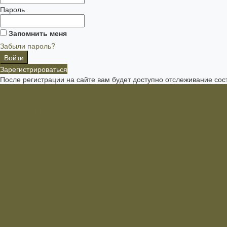
Пароль
Запомнить меня
Забыли пароль?
Зарегистрироваться
После регистрации на сайте вам будет доступно отслеживание сос
Одежда
Головные уборы
Демисезонная одежда
Зимняя одежда
Кадетская
Летняя одежда
Маскировочная
Перчатки
Софт-шелл и флис
Трикотажные изделия
Обувь
Демисезонная обувь
Зимняя обувь
Летняя обувь