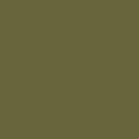
Снаряжение
Жилеты
Кобуры
Кошельки и органайзеры
Подсумки и чехлы
Разгрузочные системы
Ремни
РПС
Жилет Тактический
Жилет утепленный
Рюкзаки,сумки,баулы
Аксессуары
Беруши
Кружки
Мультитулы
Повязки светоотражающие
Сухие пайки (ИРП)
Термосы
Шевроны
Кадеты
Вышивка Кадеты
Пластизоль Кадеты
Министерство внутренних дел РФ
Вышивка МВД
Пластизоль МВД