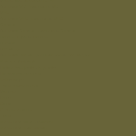
Министерство обороны РФ
Вышивка МО
Пластизоль МО
МЧС
Вышивка МЧС
пластизоль МЧС
Охрана
Вышивка Охрана
Пластизоль Охрана
Погоны и фальшпогоны
Прочие
Росгвардия
Вышивка Росгвардия
Пластизоль Росгвардия
Флаги и вымпела
Навершие,древко,подставки
Нанесение Логотипа
Сублимация
Ткани и фурнитура
Молнии
Нитки
Сетка
Стропы и ленты
Ткани
Фурнитура металлическая
Фурнитура пластиковая
Шнуры