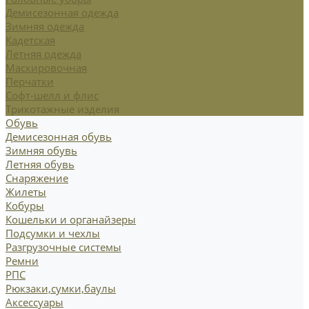
Демисезонная одежда
Зимняя одежда
Кадетская
Летняя одежда
Маскировочная
Перчатки
Софт-шелл и флис
Трикотажные изделия
Обувь
Демисезонная обувь
Зимняя обувь
Летняя обувь
Снаряжение
Жилеты
Кобуры
Кошельки и органайзеры
Подсумки и чехлы
Разгрузочные системы
Ремни
РПС
Рюкзаки,сумки,баулы
Аксессуары