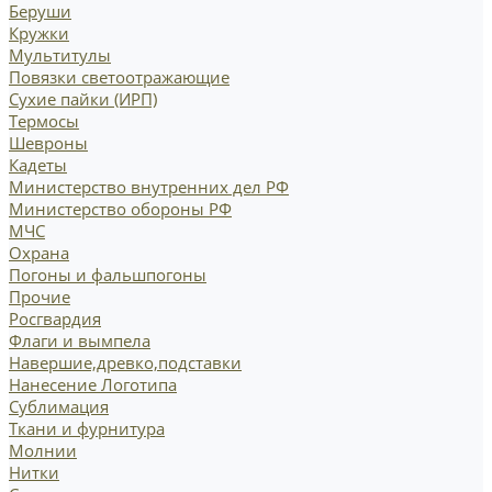
Беруши
Кружки
Мультитулы
Повязки светоотражающие
Сухие пайки (ИРП)
Термосы
Шевроны
Кадеты
Министерство внутренних дел РФ
Министерство обороны РФ
МЧС
Охрана
Погоны и фальшпогоны
Прочие
Росгвардия
Флаги и вымпела
Навершие,древко,подставки
Нанесение Логотипа
Сублимация
Ткани и фурнитура
Молнии
Нитки