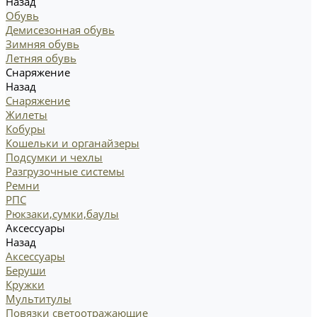
Назад
Обувь
Демисезонная обувь
Зимняя обувь
Летняя обувь
Снаряжение
Назад
Снаряжение
Жилеты
Кобуры
Кошельки и органайзеры
Подсумки и чехлы
Разгрузочные системы
Ремни
РПС
Рюкзаки,сумки,баулы
Аксессуары
Назад
Аксессуары
Беруши
Кружки
Мультитулы
Повязки светоотражающие