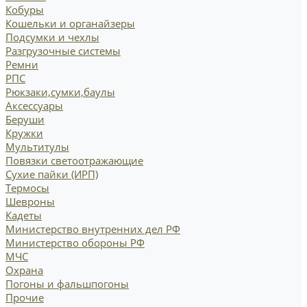
Кобуры
Кошельки и органайзеры
Подсумки и чехлы
Разгрузочные системы
Ремни
РПС
Рюкзаки,сумки,баулы
Аксессуары
Беруши
Кружки
Мультитулы
Повязки светоотражающие
Сухие пайки (ИРП)
Термосы
Шевроны
Кадеты
Министерство внутренних дел РФ
Министерство обороны РФ
МЧС
Охрана
Погоны и фальшпогоны
Прочие