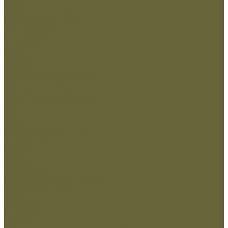
Обувь
Демисезонная обувь
Зимняя обувь
Летняя обувь
Снаряжение
Жилеты
Кобуры
Кошельки и органайзеры
Подсумки и чехлы
Разгрузочные системы
Ремни
РПС
Рюкзаки,сумки,баулы
Аксессуары
Беруши
Кружки
Мультитулы
Повязки светоотражающие
Сухие пайки (ИРП)
Термосы
Шевроны
Кадеты