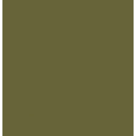
Нанесение Логотипа
Сублимация
Ткани и фурнитура
Молнии
Нитки
Сетка
Стропы и ленты
Ткани
Фурнитура металлическая
Фурнитура пластиковая
Шнуры
...
Одежда
Головные уборы
Демисезонная одежда
Зимняя одежда
Кадетская
Летняя одежда
Маскировочная
Перчатки
Софт-шелл и флис
Трикотажные изделия