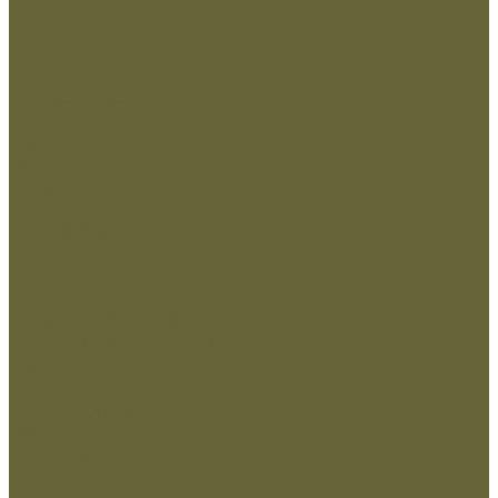
Подсумки и чехлы
Разгрузочные системы
Ремни
РПС
Рюкзаки,сумки,баулы
Аксессуары
Беруши
Кружки
Мультитулы
Повязки светоотражающие
Сухие пайки (ИРП)
Термосы
Шевроны
Кадеты
Министерство внутренних дел РФ
Министерство обороны РФ
МЧС
Охрана
Погоны и фальшпогоны
Прочие
Росгвардия
Флаги и вымпела
Навершие,древко,подставки