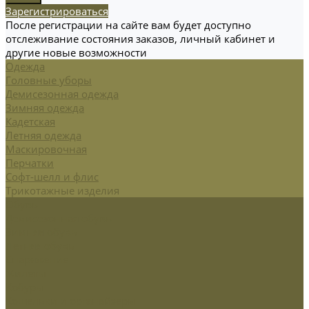
Зарегистрироваться
После регистрации на сайте вам будет доступно
отслеживание состояния заказов, личный кабинет и
другие новые возможности
Одежда
Головные уборы
Демисезонная одежда
Зимняя одежда
Кадетская
Летняя одежда
Маскировочная
Перчатки
Софт-шелл и флис
Трикотажные изделия
Обувь
Демисезонная обувь
Зимняя обувь
Летняя обувь
Снаряжение
Жилеты
Кобуры
Кошельки и органайзеры