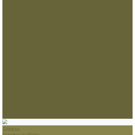
Министерство внутренних дел РФ
Министерство обороны РФ
МЧС
Охрана
Погоны и фальшпогоны
Прочие
Росгвардия
Флаги и вымпела
Навершие,древко,подставки
Нанесение Логотипа
Сублимация
Ткани и фурнитура
Молнии
Нитки
Сетка
Стропы и ленты
Ткани
Фурнитура металлическая
Фурнитура пластиковая
Шнуры
Одежда
Головные уборы