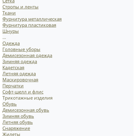
Сетка
Стропы и ленты
Ткани
Фурнитура металлическая
Фурнитура пластиковая
Шнуры
...
Одежда
Головные уборы
Демисезонная одежда
Зимняя одежда
Кадетская
Летняя одежда
Маскировочная
Перчатки
Софт-шелл и флис
Трикотажные изделия
Обувь
Демисезонная обувь
Зимняя обувь
Летняя обувь
Снаряжение
Жилеты