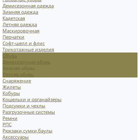
Демисезонная одежда
Зимняя одежда
Кадетская
Летняя одежда
Маскировочная
Перчатки
Софт-шелл и флис
Трикотажные изделия
Обувь
Демисезонная обувь
Зимняя обувь
Летняя обувь
Снаряжение
Жилеты
Кобуры
Кошельки и органайзеры
Подсумки и чехлы
Разгрузочные системы
Ремни
РПС
Рюкзаки,сумки,баулы
Аксессуары