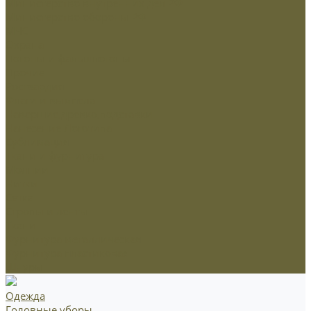
Министерство внутренних дел РФ
Министерство обороны РФ
МЧС
Охрана
Погоны и фальшпогоны
Прочие
Росгвардия
Флаги и вымпела
Навершие,древко,подставки
Нанесение Логотипа
Сублимация
Ткани и фурнитура
Молнии
Нитки
Сетка
Стропы и ленты
Ткани
Фурнитура металлическая
Фурнитура пластиковая
Шнуры
Одежда
Головные уборы