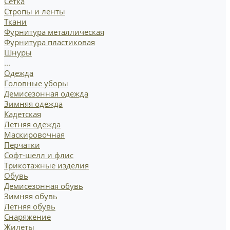
Сетка
Стропы и ленты
Ткани
Фурнитура металлическая
Фурнитура пластиковая
Шнуры
...
Одежда
Головные уборы
Демисезонная одежда
Зимняя одежда
Кадетская
Летняя одежда
Маскировочная
Перчатки
Софт-шелл и флис
Трикотажные изделия
Обувь
Демисезонная обувь
Зимняя обувь
Летняя обувь
Снаряжение
Жилеты