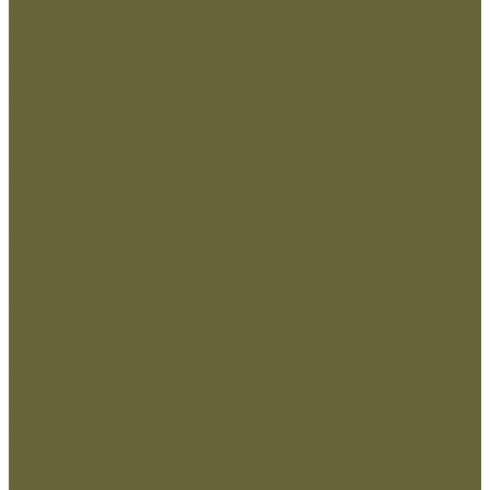
Нанесение Логотипа
Сублимация
Ткани и фурнитура
Молнии
Нитки
Сетка
Стропы и ленты
Ткани
Фурнитура металлическая
Фурнитура пластиковая
Шнуры
...
Одежда
Головные уборы
Демисезонная одежда
Зимняя одежда
Кадетская
Летняя одежда
Маскировочная
Перчатки
Софт-шелл и флис
Трикотажные изделия