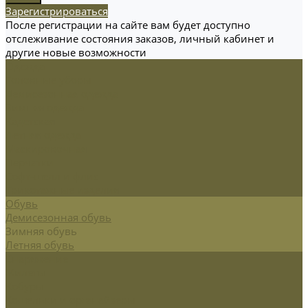
Зарегистрироваться
После регистрации на сайте вам будет доступно
отслеживание состояния заказов, личный кабинет и
другие новые возможности
Одежда
Головные уборы
Демисезонная одежда
Зимняя одежда
Кадетская
Летняя одежда
Маскировочная
Перчатки
Софт-шелл и флис
Трикотажные изделия
Обувь
Демисезонная обувь
Зимняя обувь
Летняя обувь
Снаряжение
Жилеты
Кобуры
Кошельки и органайзеры