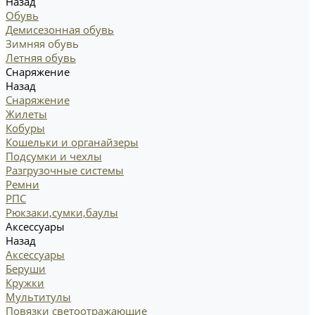
Назад
Обувь
Демисезонная обувь
Зимняя обувь
Летняя обувь
Снаряжение
Назад
Снаряжение
Жилеты
Кобуры
Кошельки и органайзеры
Подсумки и чехлы
Разгрузочные системы
Ремни
РПС
Рюкзаки,сумки,баулы
Аксессуары
Назад
Аксессуары
Беруши
Кружки
Мультитулы
Повязки светоотражающие