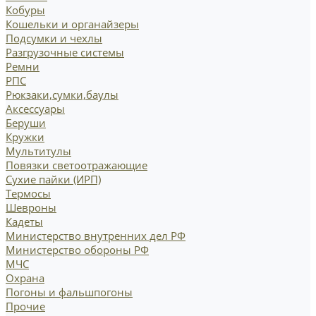
Кобуры
Кошельки и органайзеры
Подсумки и чехлы
Разгрузочные системы
Ремни
РПС
Рюкзаки,сумки,баулы
Аксессуары
Беруши
Кружки
Мультитулы
Повязки светоотражающие
Сухие пайки (ИРП)
Термосы
Шевроны
Кадеты
Министерство внутренних дел РФ
Министерство обороны РФ
МЧС
Охрана
Погоны и фальшпогоны
Прочие