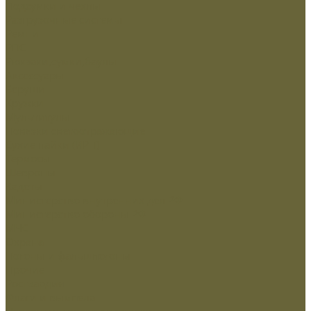
Подсумки и чехлы
Разгрузочные системы
Ремни
РПС
Рюкзаки,сумки,баулы
Аксессуары
Беруши
Кружки
Мультитулы
Повязки светоотражающие
Сухие пайки (ИРП)
Термосы
Шевроны
Кадеты
Министерство внутренних дел РФ
Министерство обороны РФ
МЧС
Охрана
Погоны и фальшпогоны
Прочие
Росгвардия
Флаги и вымпела
Навершие,древко,подставки