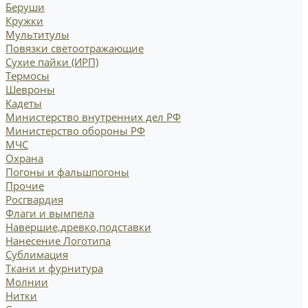
Беруши
Кружки
Мультитулы
Повязки светоотражающие
Сухие пайки (ИРП)
Термосы
Шевроны
Кадеты
Министерство внутренних дел РФ
Министерство обороны РФ
МЧС
Охрана
Погоны и фальшпогоны
Прочие
Росгвардия
Флаги и вымпела
Навершие,древко,подставки
Нанесение Логотипа
Сублимация
Ткани и фурнитура
Молнии
Нитки