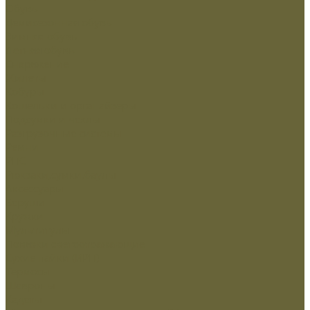
Обувь
Демисезонная обувь
Зимняя обувь
Летняя обувь
Снаряжение
Жилеты
Кобуры
Кошельки и органайзеры
Подсумки и чехлы
Разгрузочные системы
Ремни
РПС
Рюкзаки,сумки,баулы
Аксессуары
Беруши
Кружки
Мультитулы
Повязки светоотражающие
Сухие пайки (ИРП)
Термосы
Шевроны
Кадеты