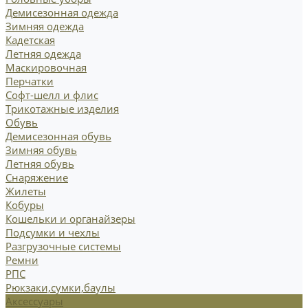
Демисезонная одежда
Зимняя одежда
Кадетская
Летняя одежда
Маскировочная
Перчатки
Софт-шелл и флис
Трикотажные изделия
Обувь
Демисезонная обувь
Зимняя обувь
Летняя обувь
Снаряжение
Жилеты
Кобуры
Кошельки и органайзеры
Подсумки и чехлы
Разгрузочные системы
Ремни
РПС
Рюкзаки,сумки,баулы
Аксессуары