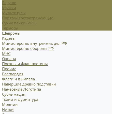
Беруши
Кружки
Мультитулы
Повязки светоотражающие
Сухие пайки (ИРП)
Термосы
Шевроны
Кадеты
Министерство внутренних дел РФ
Министерство обороны РФ
МЧС
Охрана
Погоны и фальшпогоны
Прочие
Росгвардия
Флаги и вымпела
Навершие,древко,подставки
Нанесение Логотипа
Сублимация
Ткани и фурнитура
Молнии
Нитки