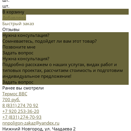
шт.
шт.
В корзину
Добавлено
Быстрый заказ
Отзывы
Нужна консультация?
Сомневаетесь, подойдет ли вам этот товар?
Позвоните мне
Задать вопрос
Нужна консультация?
Подробно расскажем о наших услугах, видах работ и
типовых проектах, рассчитаем стоимость и подготовим
индивидуальное предложение!
Задать вопрос
Ранее вы смотрели
Термос ВВС
700 руб.
8 (831) 274 70 92
+7 920 253-36-20
+7 (831) 274-70-93
nnpoligon-zakaz@yandex.ru
Нижний Новгород, ул. Чаадаева 2