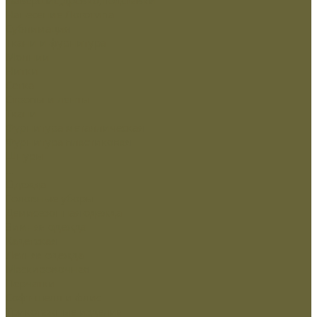
Нанесение Логотипа
Сублимация
Ткани и фурнитура
Молнии
Нитки
Сетка
Стропы и ленты
Ткани
Фурнитура металлическая
Фурнитура пластиковая
Шнуры
...
Одежда
Головные уборы
Демисезонная одежда
Зимняя одежда
Кадетская
Летняя одежда
Маскировочная
Перчатки
Софт-шелл и флис
Трикотажные изделия