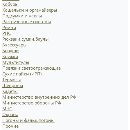
Кобуры
Кошельки и органайзеры
Подсумки и чехлы
Разгрузочные системы
Ремни
РПС
Рюкзаки,сумки,баулы
Аксессуары
Беруши
Кружки
Мультитулы
Повязки светоотражающие
Сухие пайки (ИРП)
Термосы
Шевроны
Кадеты
Министерство внутренних дел РФ
Министерство обороны РФ
МЧС
Охрана
Погоны и фальшпогоны
Прочие