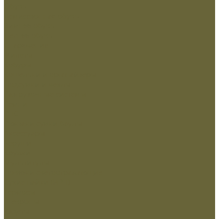
Обувь
Демисезонная обувь
Зимняя обувь
Летняя обувь
Снаряжение
Жилеты
Кобуры
Кошельки и органайзеры
Подсумки и чехлы
Разгрузочные системы
Ремни
РПС
Рюкзаки,сумки,баулы
Аксессуары
Беруши
Кружки
Мультитулы
Повязки светоотражающие
Сухие пайки (ИРП)
Термосы
Шевроны
Кадеты