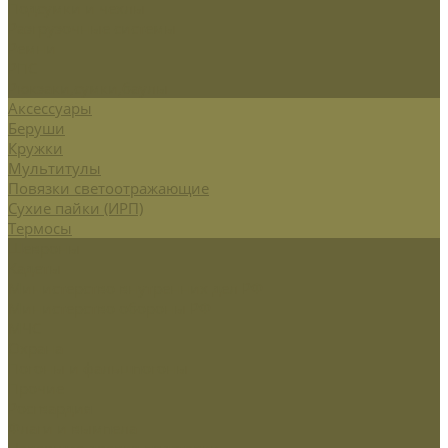
Подсумки и чехлы
Разгрузочные системы
Ремни
РПС
Рюкзаки,сумки,баулы
Аксессуары
Беруши
Кружки
Мультитулы
Повязки светоотражающие
Сухие пайки (ИРП)
Термосы
Шевроны
Кадеты
Министерство внутренних дел РФ
Министерство обороны РФ
МЧС
Охрана
Погоны и фальшпогоны
Прочие
Росгвардия
Флаги и вымпела
Навершие,древко,подставки