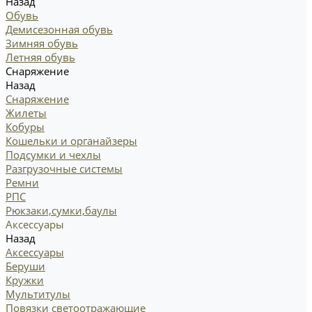
Назад
Обувь
Демисезонная обувь
Зимняя обувь
Летняя обувь
Снаряжение
Назад
Снаряжение
Жилеты
Кобуры
Кошельки и органайзеры
Подсумки и чехлы
Разгрузочные системы
Ремни
РПС
Рюкзаки,сумки,баулы
Аксессуары
Назад
Аксессуары
Беруши
Кружки
Мультитулы
Повязки светоотражающие