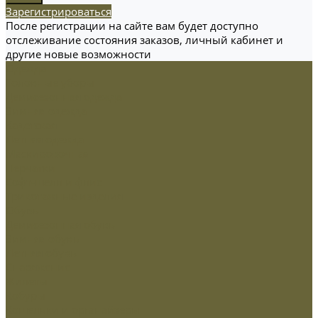
Зарегистрироваться
После регистрации на сайте вам будет доступно
отслеживание состояния заказов, личный кабинет и
другие новые возможности
Одежда
Головные уборы
Демисезонная одежда
Зимняя одежда
Кадетская
Летняя одежда
Маскировочная
Перчатки
Софт-шелл и флис
Трикотажные изделия
Обувь
Демисезонная обувь
Зимняя обувь
Летняя обувь
Снаряжение
Жилеты
Кобуры
Кошельки и органайзеры