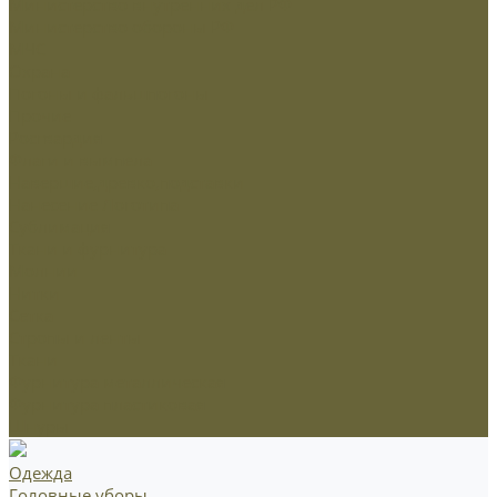
Министерство внутренних дел РФ
Министерство обороны РФ
МЧС
Охрана
Погоны и фальшпогоны
Прочие
Росгвардия
Флаги и вымпела
Навершие,древко,подставки
Нанесение Логотипа
Сублимация
Ткани и фурнитура
Молнии
Нитки
Сетка
Стропы и ленты
Ткани
Фурнитура металлическая
Фурнитура пластиковая
Шнуры
Одежда
Головные уборы