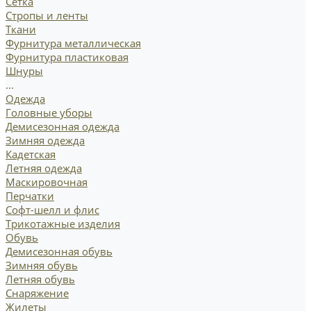
Сетка
Стропы и ленты
Ткани
Фурнитура металлическая
Фурнитура пластиковая
Шнуры
...
Одежда
Головные уборы
Демисезонная одежда
Зимняя одежда
Кадетская
Летняя одежда
Маскировочная
Перчатки
Софт-шелл и флис
Трикотажные изделия
Обувь
Демисезонная обувь
Зимняя обувь
Летняя обувь
Снаряжение
Жилеты