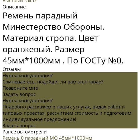
Быстрый заказ
Описание
Ремень парадный
Минестерство Обороны.
Материал стропа. Цвет
оранжевый. Размер
45мм*1000мм . По ГОСТу №0.
Отзывы
Нужна консультация?
Сомневаетесь, подойдет ли вам этот товар?
Позвоните мне
Задать вопрос
Нужна консультация?
Подробно расскажем о наших услугах, видах работ и
типовых проектах, рассчитаем стоимость и подготовим
индивидуальное предложение!
Задать вопрос
Ранее вы смотрели
Ремень 0 парадный МО 45мм*1000мм