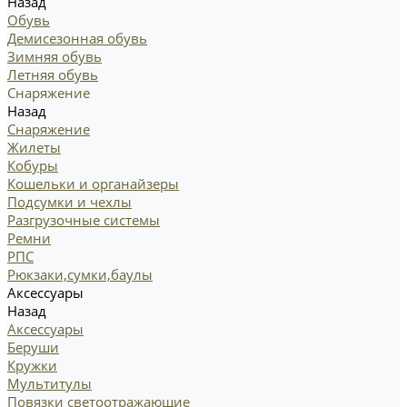
Назад
Обувь
Демисезонная обувь
Зимняя обувь
Летняя обувь
Снаряжение
Назад
Снаряжение
Жилеты
Кобуры
Кошельки и органайзеры
Подсумки и чехлы
Разгрузочные системы
Ремни
РПС
Рюкзаки,сумки,баулы
Аксессуары
Назад
Аксессуары
Беруши
Кружки
Мультитулы
Повязки светоотражающие