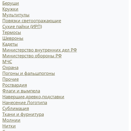
Беруши
Кружки
Мультитулы
Повязки светоотражающие
Сухие пайки (ИРП)
Термосы
Шевроны
Кадеты
Министерство внутренних дел РФ
Министерство обороны РФ
МЧС
Охрана
Погоны и фальшпогоны
Прочие
Росгвардия
Флаги и вымпела
Навершие,древко,подставки
Нанесение Логотипа
Сублимация
Ткани и фурнитура
Молнии
Нитки