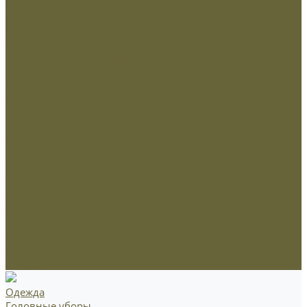
Министерство внутренних дел РФ
Министерство обороны РФ
МЧС
Охрана
Погоны и фальшпогоны
Прочие
Росгвардия
Флаги и вымпела
Навершие,древко,подставки
Нанесение Логотипа
Сублимация
Ткани и фурнитура
Молнии
Нитки
Сетка
Стропы и ленты
Ткани
Фурнитура металлическая
Фурнитура пластиковая
Шнуры
Одежда
Головные уборы