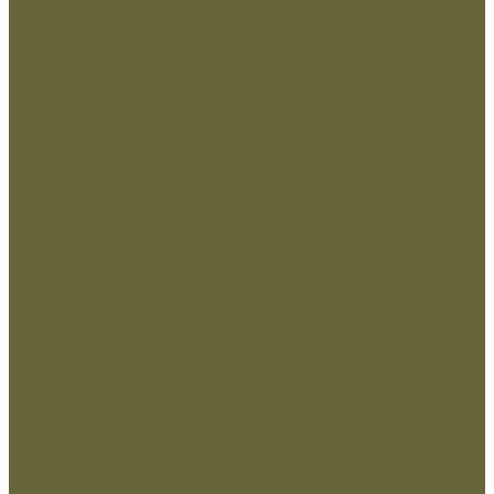
Нанесение Логотипа
Сублимация
Ткани и фурнитура
Молнии
Нитки
Сетка
Стропы и ленты
Ткани
Фурнитура металлическая
Фурнитура пластиковая
Шнуры
...
Одежда
Головные уборы
Демисезонная одежда
Зимняя одежда
Кадетская
Летняя одежда
Маскировочная
Перчатки
Софт-шелл и флис
Трикотажные изделия