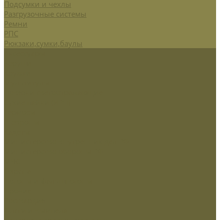
Подсумки и чехлы
Разгрузочные системы
Ремни
РПС
Рюкзаки,сумки,баулы
Аксессуары
Беруши
Кружки
Мультитулы
Повязки светоотражающие
Сухие пайки (ИРП)
Термосы
Шевроны
Кадеты
Министерство внутренних дел РФ
Министерство обороны РФ
МЧС
Охрана
Погоны и фальшпогоны
Прочие
Росгвардия
Флаги и вымпела
Навершие,древко,подставки