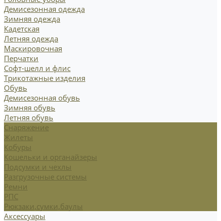
Демисезонная одежда
Зимняя одежда
Кадетская
Летняя одежда
Маскировочная
Перчатки
Софт-шелл и флис
Трикотажные изделия
Обувь
Демисезонная обувь
Зимняя обувь
Летняя обувь
Снаряжение
Жилеты
Кобуры
Кошельки и органайзеры
Подсумки и чехлы
Разгрузочные системы
Ремни
РПС
Рюкзаки,сумки,баулы
Аксессуары