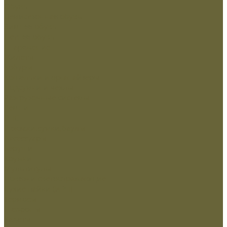
Обувь
Демисезонная обувь
Зимняя обувь
Летняя обувь
Снаряжение
Жилеты
Кобуры
Кошельки и органайзеры
Подсумки и чехлы
Разгрузочные системы
Ремни
РПС
Рюкзаки,сумки,баулы
Аксессуары
Беруши
Кружки
Мультитулы
Повязки светоотражающие
Сухие пайки (ИРП)
Термосы
Шевроны
Кадеты