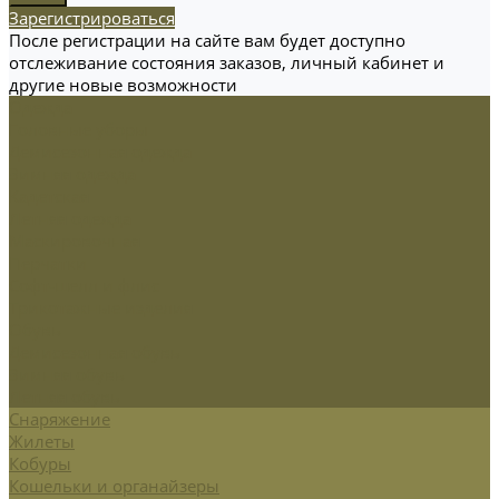
Зарегистрироваться
После регистрации на сайте вам будет доступно
отслеживание состояния заказов, личный кабинет и
другие новые возможности
Одежда
Головные уборы
Демисезонная одежда
Зимняя одежда
Кадетская
Летняя одежда
Маскировочная
Перчатки
Софт-шелл и флис
Трикотажные изделия
Обувь
Демисезонная обувь
Зимняя обувь
Летняя обувь
Снаряжение
Жилеты
Кобуры
Кошельки и органайзеры