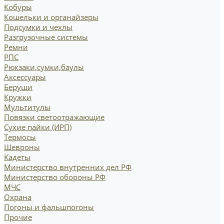
Кобуры
Кошельки и органайзеры
Подсумки и чехлы
Разгрузочные системы
Ремни
РПС
Рюкзаки,сумки,баулы
Аксессуары
Беруши
Кружки
Мультитулы
Повязки светоотражающие
Сухие пайки (ИРП)
Термосы
Шевроны
Кадеты
Министерство внутренних дел РФ
Министерство обороны РФ
МЧС
Охрана
Погоны и фальшпогоны
Прочие