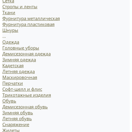
Сетка
Стропы и ленты
Ткани
Фурнитура металлическая
Фурнитура пластиковая
Шнуры
...
Одежда
Головные уборы
Демисезонная одежда
Зимняя одежда
Кадетская
Летняя одежда
Маскировочная
Перчатки
Софт-шелл и флис
Трикотажные изделия
Обувь
Демисезонная обувь
Зимняя обувь
Летняя обувь
Снаряжение
Жилеты