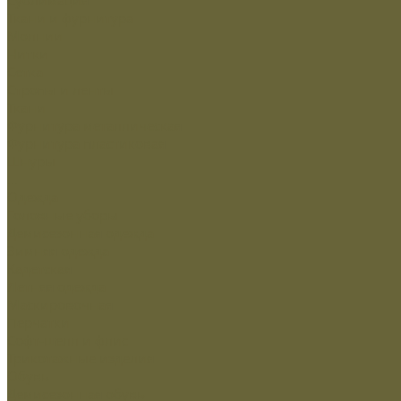
Ткани и фурнитура
Молнии
Нитки
Сетка
Стропы и ленты
Ткани
Фурнитура металлическая
Фурнитура пластиковая
Шнуры
...
Одежда
Головные уборы
Демисезонная одежда
Зимняя одежда
Кадетская
Летняя одежда
Маскировочная
Перчатки
Софт-шелл и флис
Трикотажные изделия
Обувь
Демисезонная обувь