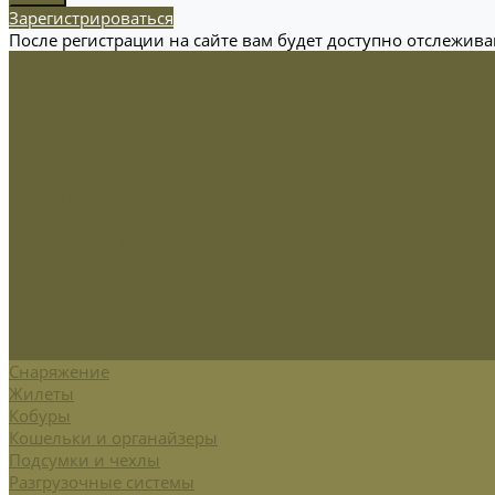
Зарегистрироваться
После регистрации на сайте вам будет доступно отслежив
Одежда
Головные уборы
Демисезонная одежда
Зимняя одежда
Кадетская
Летняя одежда
Маскировочная
Перчатки
Софт-шелл и флис
Трикотажные изделия
Обувь
Демисезонная обувь
Зимняя обувь
Летняя обувь
Снаряжение
Жилеты
Кобуры
Кошельки и органайзеры
Подсумки и чехлы
Разгрузочные системы