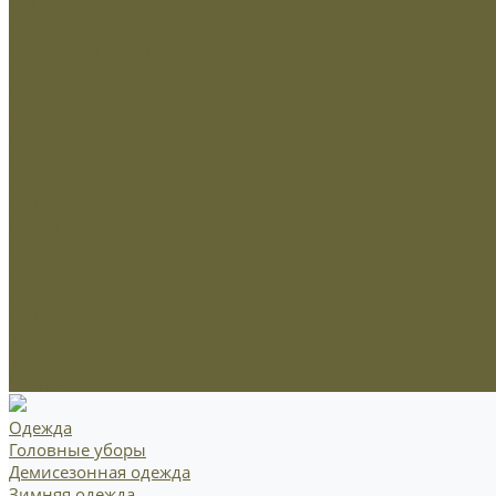
МЧС
Охрана
Погоны и фальшпогоны
Прочие
Росгвардия
Флаги и вымпела
Навершие,древко,подставки
Нанесение Логотипа
Сублимация
Ткани и фурнитура
Молнии
Нитки
Сетка
Стропы и ленты
Ткани
Фурнитура металлическая
Фурнитура пластиковая
Шнуры
Одежда
Головные уборы
Демисезонная одежда
Зимняя одежда