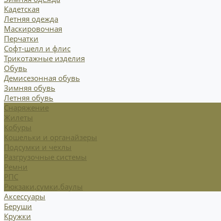
Кадетская
Летняя одежда
Маскировочная
Перчатки
Софт-шелл и флис
Трикотажные изделия
Обувь
Демисезонная обувь
Зимняя обувь
Летняя обувь
Снаряжение
Жилеты
Кобуры
Кошельки и органайзеры
Подсумки и чехлы
Разгрузочные системы
Ремни
РПС
Рюкзаки,сумки,баулы
Аксессуары
Беруши
Кружки