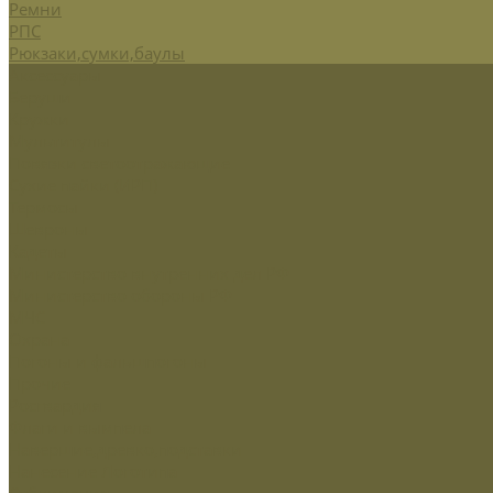
Ремни
РПС
Рюкзаки,сумки,баулы
Аксессуары
Беруши
Кружки
Мультитулы
Повязки светоотражающие
Сухие пайки (ИРП)
Термосы
Шевроны
Кадеты
Министерство внутренних дел РФ
Министерство обороны РФ
МЧС
Охрана
Погоны и фальшпогоны
Прочие
Росгвардия
Флаги и вымпела
Навершие,древко,подставки
Нанесение Логотипа
Сублимация