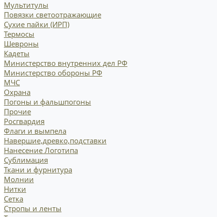
Мультитулы
Повязки светоотражающие
Сухие пайки (ИРП)
Термосы
Шевроны
Кадеты
Министерство внутренних дел РФ
Министерство обороны РФ
МЧС
Охрана
Погоны и фальшпогоны
Прочие
Росгвардия
Флаги и вымпела
Навершие,древко,подставки
Нанесение Логотипа
Сублимация
Ткани и фурнитура
Молнии
Нитки
Сетка
Стропы и ленты