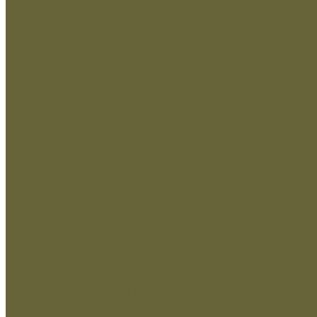
Зимняя обувь
Летняя обувь
Снаряжение
Жилеты
Кобуры
Кошельки и органайзеры
Подсумки и чехлы
Разгрузочные системы
Ремни
РПС
Рюкзаки,сумки,баулы
Аксессуары
Беруши
Кружки
Мультитулы
Повязки светоотражающие
Сухие пайки (ИРП)
Термосы
Шевроны
Кадеты
Министерство внутренних дел РФ
Министерство обороны РФ