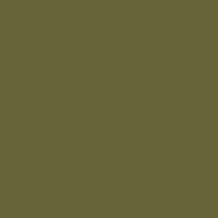
Аксессуары
Беруши
Кружки
Мультитулы
Повязки светоотражающие
Сухие пайки (ИРП)
Термосы
Шевроны
Кадеты
Вышивка Кадеты
Пластизоль Кадеты
Министерство внутренних дел РФ
Вышивка МВД
Пластизоль МВД
Министерство обороны РФ
Вышивка МО
Пластизоль МО
МЧС
Вышивка МЧС
пластизоль МЧС
Охрана
Вышивка Охрана
Пластизоль Охрана
Погоны и фальшпогоны
Прочие
Росгвардия
Вышивка Росгвардия
Пластизоль Росгвардия