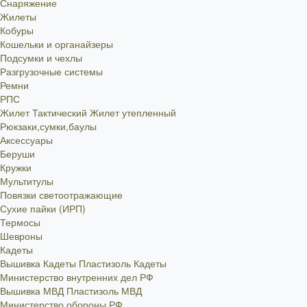
Снаряжение
Жилеты
Кобуры
Кошельки и органайзеры
Подсумки и чехлы
Разгрузочные системы
Ремни
РПС
Жилет Тактический
Жилет утепленный
Рюкзаки,сумки,баулы
Аксессуары
Беруши
Кружки
Мультитулы
Повязки светоотражающие
Сухие пайки (ИРП)
Термосы
Шевроны
Кадеты
Вышивка Кадеты
Пластизоль Кадеты
Министерство внутренних дел РФ
Вышивка МВД
Пластизоль МВД
Министерство обороны РФ