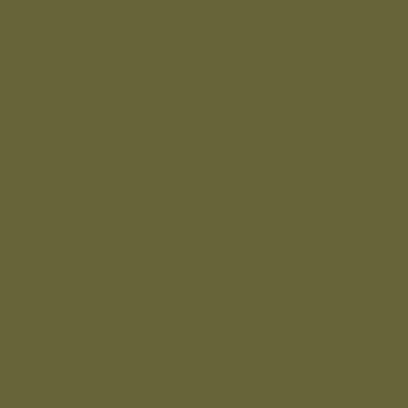
Трикотажные изделия
Обувь
Демисезонная обувь
Зимняя обувь
Летняя обувь
Снаряжение
Жилеты
Кобуры
Кошельки и органайзеры
Подсумки и чехлы
Разгрузочные системы
Ремни
РПС
Жилет Тактический
Жилет утепленный
Рюкзаки,сумки,баулы
Аксессуары
Беруши
Кружки
Мультитулы
Повязки светоотражающие
Сухие пайки (ИРП)