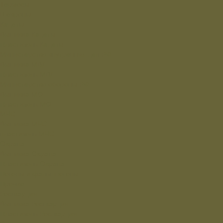
Термосы
Шевроны
Кадеты
Вышивка Кадеты
Пластизоль Кадеты
Министерство внутренних дел РФ
Вышивка МВД
Пластизоль МВД
Министерство обороны РФ
Вышивка МО
Пластизоль МО
МЧС
Вышивка МЧС
пластизоль МЧС
Охрана
Вышивка Охрана
Пластизоль Охрана
Погоны и фальшпогоны
Прочие
Росгвардия
Вышивка Росгвардия
Пластизоль Росгвардия