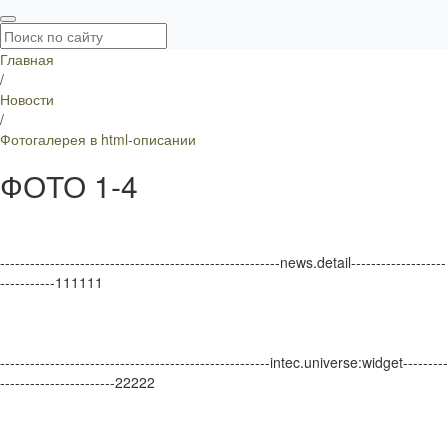
Главная
/
Новости
/
Фотогалерея в html-описании
ФОТО 1-4
--------------------------------------------------------news.detail-------------------
-----------111111
------------------------------------------------------intec.universe:widget---------
-----------------------22222