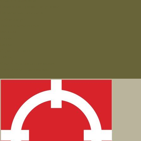
Флаги и вымпела
Навершие,древко,подставки
Нанесение Логотипа
Сублимация
Ткани и фурнитура
Молнии
Нитки
Сетка
Стропы и ленты
Ткани
Фурнитура металлическая
Фурнитура пластиковая
Шнуры