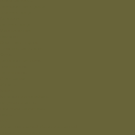
Головные уборы
Демисезонная одежда
Зимняя одежда
Кадетская
Летняя одежда
Маскировочная
Перчатки
Софт-шелл и флис
Трикотажные изделия
Обувь
Демисезонная обувь
Зимняя обувь
Летняя обувь
Снаряжение
Жилеты
Кобуры
Кошельки и органайзеры
Подсумки и чехлы
Разгрузочные системы
Ремни
РПС
Жилет Тактический
Жилет утепленный
Рюкзаки,сумки,баулы