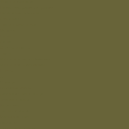
Флаги и вымпела
Навершие,древко,подставки
Нанесение Логотипа
Сублимация
Ткани и фурнитура
Молнии
Нитки
Сетка
Стропы и ленты
Ткани
Фурнитура металлическая
Фурнитура пластиковая
Шнуры
...
Одежда
Головные уборы
Демисезонная одежда
Зимняя одежда
Кадетская
Летняя одежда
Маскировочная
Перчатки
Софт-шелл и флис