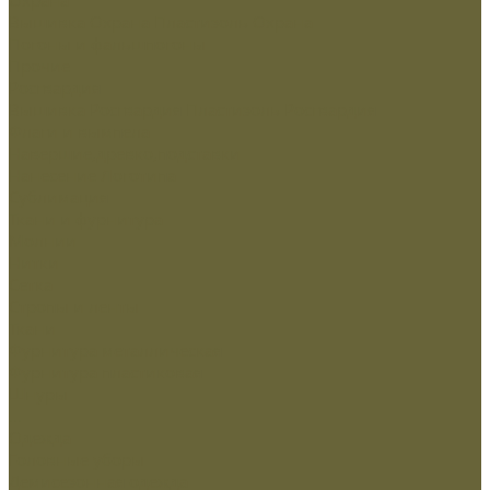
Вышивка Охрана
Пластизоль Охрана
Погоны и фальшпогоны
Прочие
Росгвардия
Вышивка Росгвардия
Пластизоль Росгвардия
Флаги и вымпела
Навершие,древко,подставки
Нанесение Логотипа
Сублимация
Ткани и фурнитура
Молнии
Нитки
Сетка
Стропы и ленты
Ткани
Фурнитура металлическая
Фурнитура пластиковая
Шнуры
...
Одежда
Головные уборы
Демисезонная одежда