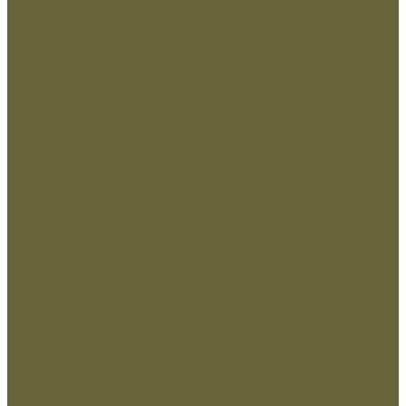
Аксессуары
Беруши
Кружки
Мультитулы
Повязки светоотражающие
Сухие пайки (ИРП)
Термосы
Шевроны
Кадеты
Вышивка Кадеты
Пластизоль Кадеты
Министерство внутренних дел РФ
Вышивка МВД
Пластизоль МВД
Министерство обороны РФ
Вышивка МО
Пластизоль МО
МЧС
Вышивка МЧС
пластизоль МЧС
Охрана
Вышивка Охрана
Пластизоль Охрана