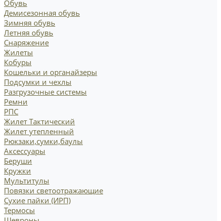
Обувь
Демисезонная обувь
Зимняя обувь
Летняя обувь
Снаряжение
Жилеты
Кобуры
Кошельки и органайзеры
Подсумки и чехлы
Разгрузочные системы
Ремни
РПС
Жилет Тактический
Жилет утепленный
Рюкзаки,сумки,баулы
Аксессуары
Беруши
Кружки
Мультитулы
Повязки светоотражающие
Сухие пайки (ИРП)
Термосы
Шевроны