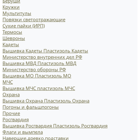
Беруши
Кружки
Мультитулы
Повязки светоотражающие
Сухие пайки (ИРП)
Термосы
Шевроны
Кадеты
Вышивка Кадеты
Пластизоль Кадеты
Министерство внутренних дел РФ
Вышивка МВД
Пластизоль МВД
Министерство обороны РФ
Вышивка МО
Пластизоль МО
МЧС
Вышивка МЧС
пластизоль МЧС
Охрана
Вышивка Охрана
Пластизоль Охрана
Погоны и фальшпогоны
Прочие
Росгвардия
Вышивка Росгвардия
Пластизоль Росгвардия
Флаги и вымпела
Навершие,древко,подставки