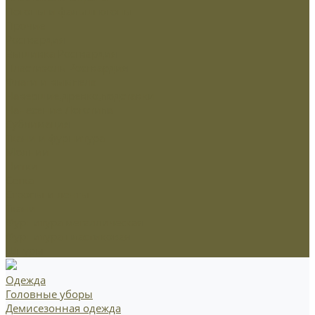
Погоны и фальшпогоны
Прочие
Росгвардия
Вышивка Росгвардия
Пластизоль Росгвардия
Флаги и вымпела
Навершие,древко,подставки
Нанесение Логотипа
Сублимация
Ткани и фурнитура
Молнии
Нитки
Сетка
Стропы и ленты
Ткани
Фурнитура металлическая
Фурнитура пластиковая
Шнуры
Одежда
Головные уборы
Демисезонная одежда