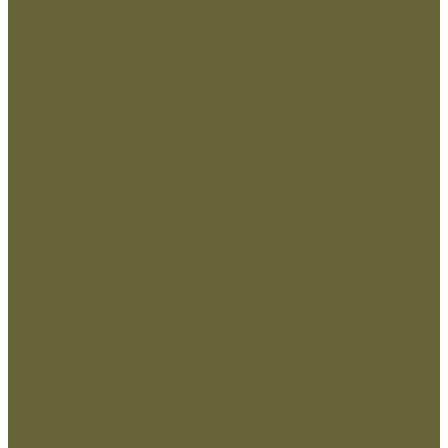
Зимняя одежда
Кадетская
Летняя одежда
Маскировочная
Перчатки
Софт-шелл и флис
Трикотажные изделия
Обувь
Демисезонная обувь
Зимняя обувь
Летняя обувь
Снаряжение
Жилеты
Кобуры
Кошельки и органайзеры
Подсумки и чехлы
Разгрузочные системы
Ремни
РПС
Жилет Тактический
Жилет утепленный
Рюкзаки,сумки,баулы