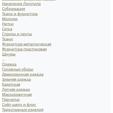
Нанесение Логотипа
Сублимация
Ткани и фурнитура
Молнии
Нитки
Сетка
Стропы и ленты
Ткани
Фурнитура металлическая
Фурнитура пластиковая
Шнуры
...
Одежда
Головные уборы
Демисезонная одежда
Зимняя одежда
Кадетская
Летняя одежда
Маскировочная
Перчатки
Софт-шелл и флис
Трикотажные изделия