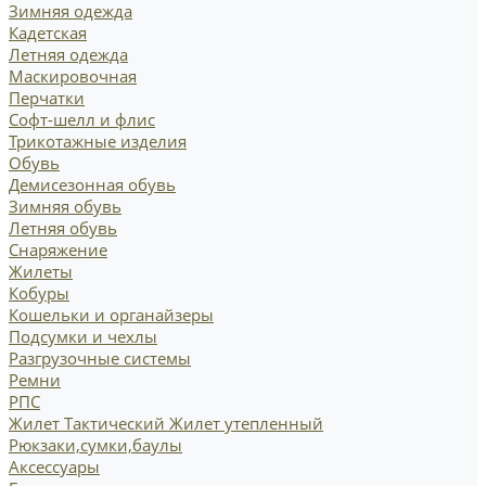
Зимняя одежда
Кадетская
Летняя одежда
Маскировочная
Перчатки
Софт-шелл и флис
Трикотажные изделия
Обувь
Демисезонная обувь
Зимняя обувь
Летняя обувь
Снаряжение
Жилеты
Кобуры
Кошельки и органайзеры
Подсумки и чехлы
Разгрузочные системы
Ремни
РПС
Жилет Тактический
Жилет утепленный
Рюкзаки,сумки,баулы
Аксессуары