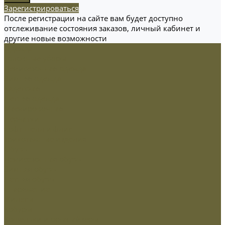
Зарегистрироваться
После регистрации на сайте вам будет доступно
отслеживание состояния заказов, личный кабинет и
другие новые возможности
Одежда
Головные уборы
Демисезонная одежда
Зимняя одежда
Кадетская
Летняя одежда
Маскировочная
Перчатки
Софт-шелл и флис
Трикотажные изделия
Обувь
Демисезонная обувь
Зимняя обувь
Летняя обувь
Снаряжение
Жилеты
Кобуры
Кошельки и органайзеры