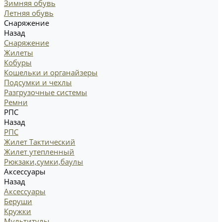
Зимняя обувь
Летняя обувь
Снаряжение
Назад
Снаряжение
Жилеты
Кобуры
Кошельки и органайзеры
Подсумки и чехлы
Разгрузочные системы
Ремни
РПС
Назад
РПС
Жилет Тактический
Жилет утепленный
Рюкзаки,сумки,баулы
Аксессуары
Назад
Аксессуары
Беруши
Кружки
Мультитулы