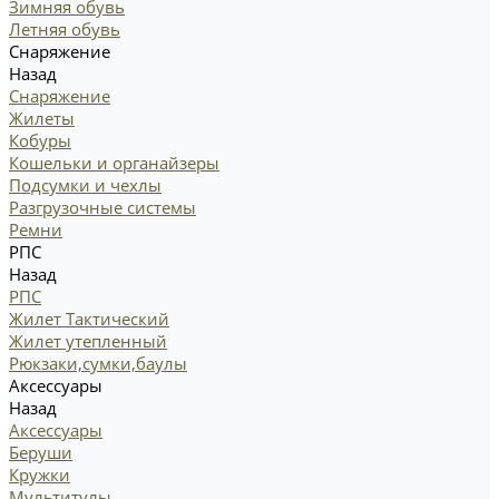
Зимняя обувь
Летняя обувь
Снаряжение
Назад
Снаряжение
Жилеты
Кобуры
Кошельки и органайзеры
Подсумки и чехлы
Разгрузочные системы
Ремни
РПС
Назад
РПС
Жилет Тактический
Жилет утепленный
Рюкзаки,сумки,баулы
Аксессуары
Назад
Аксессуары
Беруши
Кружки
Мультитулы