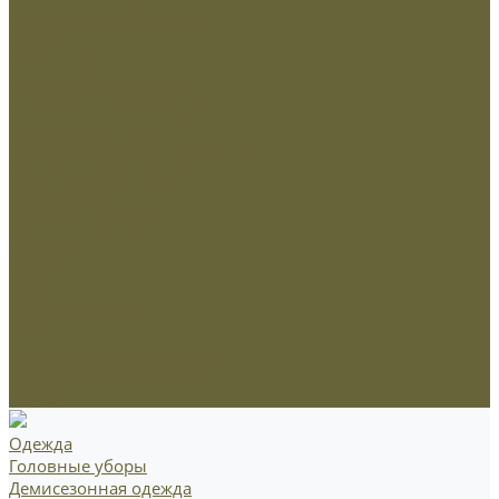
Погоны и фальшпогоны
Прочие
Росгвардия
Вышивка Росгвардия
Пластизоль Росгвардия
Флаги и вымпела
Навершие,древко,подставки
Нанесение Логотипа
Сублимация
Ткани и фурнитура
Молнии
Нитки
Сетка
Стропы и ленты
Ткани
Фурнитура металлическая
Фурнитура пластиковая
Шнуры
Одежда
Головные уборы
Демисезонная одежда