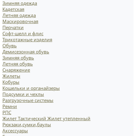
Зимняя одежда
Кадетская
Летняя одежда
Маскировочная
Перчатки
Софт-шелл и флис
Трикотажные изделия
Обувь
Демисезонная обувь
Зимняя обувь
Летняя обувь
Снаряжение
Жилеты
Кобуры
Кошельки и органайзеры
Подсумки и чехлы
Разгрузочные системы
Ремни
РПС
Жилет Тактический
Жилет утепленный
Рюкзаки,сумки,баулы
Аксессуары