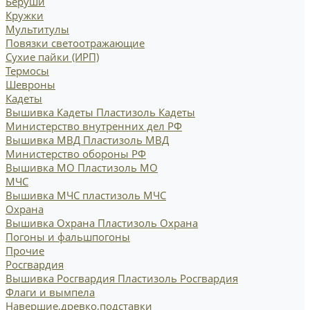
Беруши
Кружки
Мультитулы
Повязки светоотражающие
Сухие пайки (ИРП)
Термосы
Шевроны
Кадеты
Вышивка Кадеты
Пластизоль Кадеты
Министерство внутренних дел РФ
Вышивка МВД
Пластизоль МВД
Министерство обороны РФ
Вышивка МО
Пластизоль МО
МЧС
Вышивка МЧС
пластизоль МЧС
Охрана
Вышивка Охрана
Пластизоль Охрана
Погоны и фальшпогоны
Прочие
Росгвардия
Вышивка Росгвардия
Пластизоль Росгвардия
Флаги и вымпела
Навершие,древко,подставки