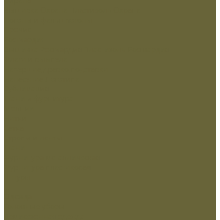
Вышивка Охрана
Пластизоль Охрана
Погоны и фальшпогоны
Прочие
Росгвардия
Вышивка Росгвардия
Пластизоль Росгвардия
Флаги и вымпела
Навершие,древко,подставки
Нанесение Логотипа
Сублимация
Ткани и фурнитура
Молнии
Нитки
Сетка
Стропы и ленты
Ткани
Фурнитура металлическая
Фурнитура пластиковая
Шнуры
...
Одежда
Головные уборы
Демисезонная одежда