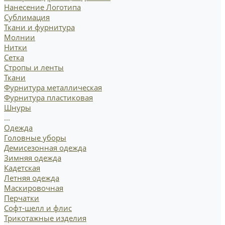
Нанесение Логотипа
Сублимация
Ткани и фурнитура
Молнии
Нитки
Сетка
Стропы и ленты
Ткани
Фурнитура металлическая
Фурнитура пластиковая
Шнуры
...
Одежда
Головные уборы
Демисезонная одежда
Зимняя одежда
Кадетская
Летняя одежда
Маскировочная
Перчатки
Софт-шелл и флис
Трикотажные изделия