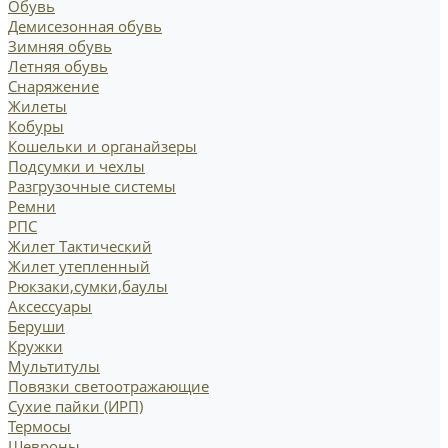
Обувь
Демисезонная обувь
Зимняя обувь
Летняя обувь
Снаряжение
Жилеты
Кобуры
Кошельки и органайзеры
Подсумки и чехлы
Разгрузочные системы
Ремни
РПС
Жилет Тактический
Жилет утепленный
Рюкзаки,сумки,баулы
Аксессуары
Беруши
Кружки
Мультитулы
Повязки светоотражающие
Сухие пайки (ИРП)
Термосы
Шевроны