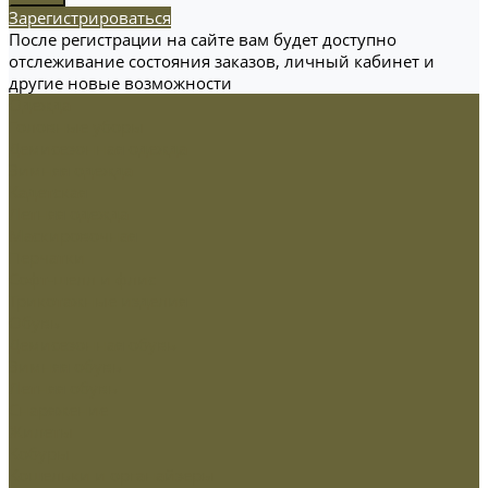
Зарегистрироваться
После регистрации на сайте вам будет доступно
отслеживание состояния заказов, личный кабинет и
другие новые возможности
Одежда
Головные уборы
Демисезонная одежда
Зимняя одежда
Кадетская
Летняя одежда
Маскировочная
Перчатки
Софт-шелл и флис
Трикотажные изделия
Обувь
Демисезонная обувь
Зимняя обувь
Летняя обувь
Снаряжение
Жилеты
Кобуры
Кошельки и органайзеры