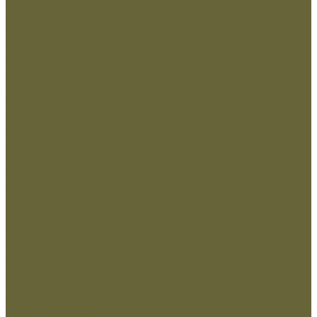
Аксессуары
Беруши
Кружки
Мультитулы
Повязки светоотражающие
Сухие пайки (ИРП)
Термосы
Шевроны
Кадеты
Вышивка Кадеты
Пластизоль Кадеты
Министерство внутренних дел РФ
Вышивка МВД
Пластизоль МВД
Министерство обороны РФ
Вышивка МО
Пластизоль МО
МЧС
Вышивка МЧС
пластизоль МЧС
Охрана
Вышивка Охрана
Пластизоль Охрана