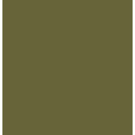
Подсумки и чехлы
Разгрузочные системы
Ремни
РПС
Жилет Тактический
Жилет утепленный
Рюкзаки,сумки,баулы
Аксессуары
Беруши
Кружки
Мультитулы
Повязки светоотражающие
Сухие пайки (ИРП)
Термосы
Шевроны
Кадеты
Вышивка Кадеты
Пластизоль Кадеты
Министерство внутренних дел РФ
Вышивка МВД
Пластизоль МВД
Министерство обороны РФ
Вышивка МО
Пластизоль МО
МЧС
Вышивка МЧС
пластизоль МЧС
Охрана