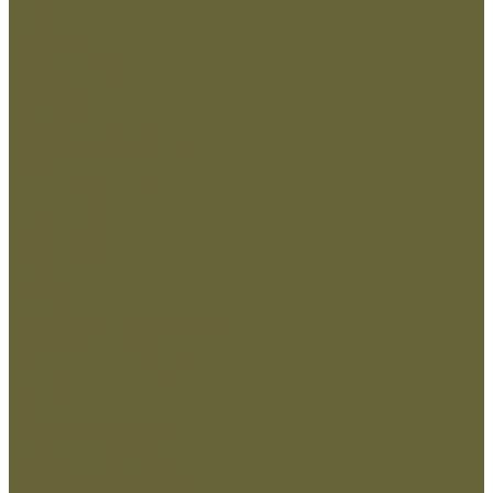
Зимняя одежда
Кадетская
Летняя одежда
Маскировочная
Перчатки
Софт-шелл и флис
Трикотажные изделия
Обувь
Демисезонная обувь
Зимняя обувь
Летняя обувь
Снаряжение
Жилеты
Кобуры
Кошельки и органайзеры
Подсумки и чехлы
Разгрузочные системы
Ремни
РПС
Жилет Тактический
Жилет утепленный
Рюкзаки,сумки,баулы