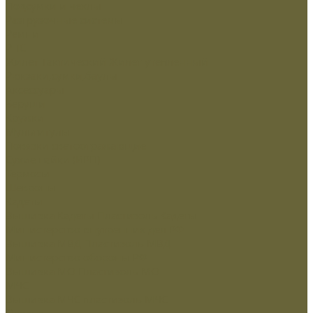
Подсумки и чехлы
Разгрузочные системы
Ремни
РПС
Жилет Тактический
Жилет утепленный
Рюкзаки,сумки,баулы
Аксессуары
Беруши
Кружки
Мультитулы
Повязки светоотражающие
Сухие пайки (ИРП)
Термосы
Шевроны
Кадеты
Вышивка Кадеты
Пластизоль Кадеты
Министерство внутренних дел РФ
Вышивка МВД
Пластизоль МВД
Министерство обороны РФ
Вышивка МО
Пластизоль МО
МЧС
Вышивка МЧС
пластизоль МЧС
Охрана