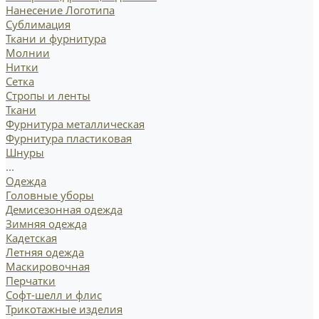
Нанесение Логотипа
Сублимация
Ткани и фурнитура
Молнии
Нитки
Сетка
Стропы и ленты
Ткани
Фурнитура металлическая
Фурнитура пластиковая
Шнуры
...
Одежда
Головные уборы
Демисезонная одежда
Зимняя одежда
Кадетская
Летняя одежда
Маскировочная
Перчатки
Софт-шелл и флис
Трикотажные изделия