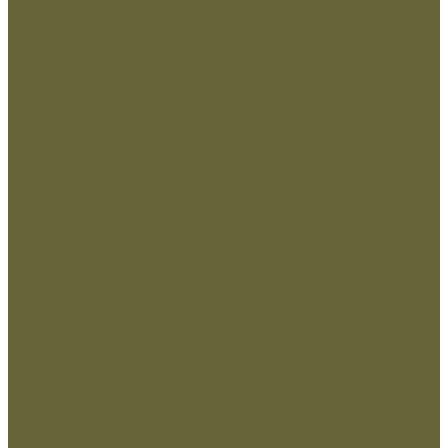
Зимняя одежда
Кадетская
Летняя одежда
Маскировочная
Перчатки
Софт-шелл и флис
Трикотажные изделия
Обувь
Демисезонная обувь
Зимняя обувь
Летняя обувь
Снаряжение
Жилеты
Кобуры
Кошельки и органайзеры
Подсумки и чехлы
Разгрузочные системы
Ремни
РПС
Жилет Тактический
Жилет утепленный
Рюкзаки,сумки,баулы