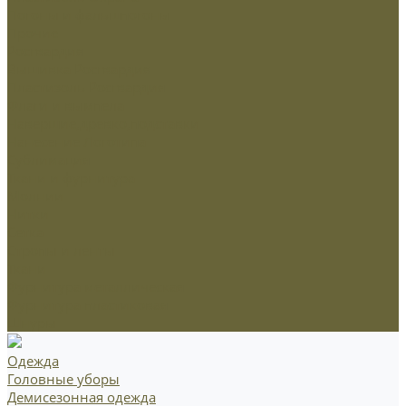
Погоны и фальшпогоны
Прочие
Росгвардия
Вышивка Росгвардия
Пластизоль Росгвардия
Флаги и вымпела
Навершие,древко,подставки
Нанесение Логотипа
Сублимация
Ткани и фурнитура
Молнии
Нитки
Сетка
Стропы и ленты
Ткани
Фурнитура металлическая
Фурнитура пластиковая
Шнуры
Одежда
Головные уборы
Демисезонная одежда