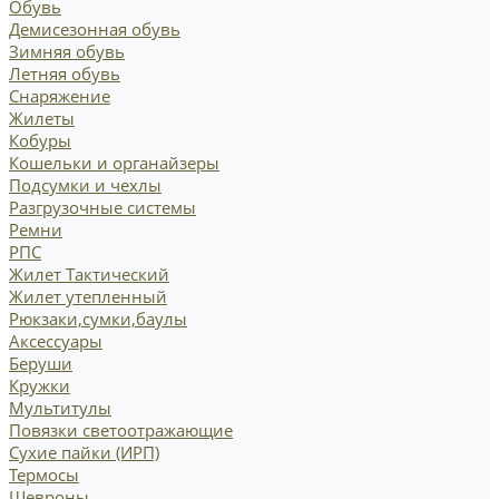
Обувь
Демисезонная обувь
Зимняя обувь
Летняя обувь
Снаряжение
Жилеты
Кобуры
Кошельки и органайзеры
Подсумки и чехлы
Разгрузочные системы
Ремни
РПС
Жилет Тактический
Жилет утепленный
Рюкзаки,сумки,баулы
Аксессуары
Беруши
Кружки
Мультитулы
Повязки светоотражающие
Сухие пайки (ИРП)
Термосы
Шевроны