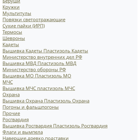
Беруши
Кружки
Мультитулы
Повязки светоотражающие
Сухие пайки (ИРП)
Термосы
Шевроны
Кадеты
Вышивка Кадеты
Пластизоль Кадеты
Министерство внутренних дел РФ
Вышивка МВД
Пластизоль МВД
Министерство обороны РФ
Вышивка МО
Пластизоль МО
МЧС
Вышивка МЧС
пластизоль МЧС
Охрана
Вышивка Охрана
Пластизоль Охрана
Погоны и фальшпогоны
Прочие
Росгвардия
Вышивка Росгвардия
Пластизоль Росгвардия
Флаги и вымпела
Навершие,древко,подставки