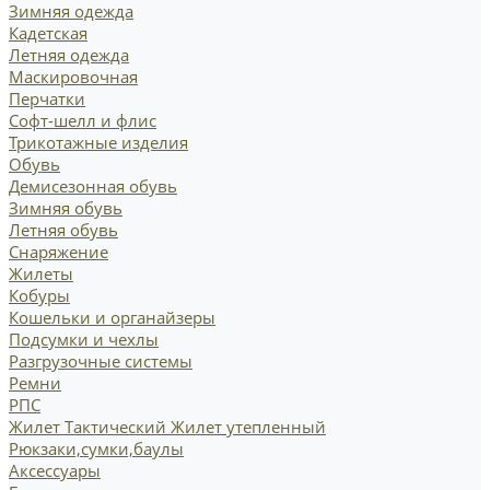
Зимняя одежда
Кадетская
Летняя одежда
Маскировочная
Перчатки
Софт-шелл и флис
Трикотажные изделия
Обувь
Демисезонная обувь
Зимняя обувь
Летняя обувь
Снаряжение
Жилеты
Кобуры
Кошельки и органайзеры
Подсумки и чехлы
Разгрузочные системы
Ремни
РПС
Жилет Тактический
Жилет утепленный
Рюкзаки,сумки,баулы
Аксессуары