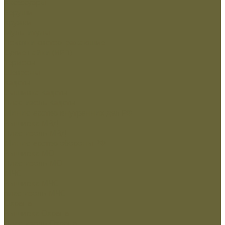
Аксессуары
Беруши
Кружки
Мультитулы
Повязки светоотражающие
Сухие пайки (ИРП)
Термосы
Шевроны
Кадеты
Вышивка Кадеты
Пластизоль Кадеты
Министерство внутренних дел РФ
Вышивка МВД
Пластизоль МВД
Министерство обороны РФ
Вышивка МО
Пластизоль МО
МЧС
Вышивка МЧС
пластизоль МЧС
Охрана
Вышивка Охрана
Пластизоль Охрана