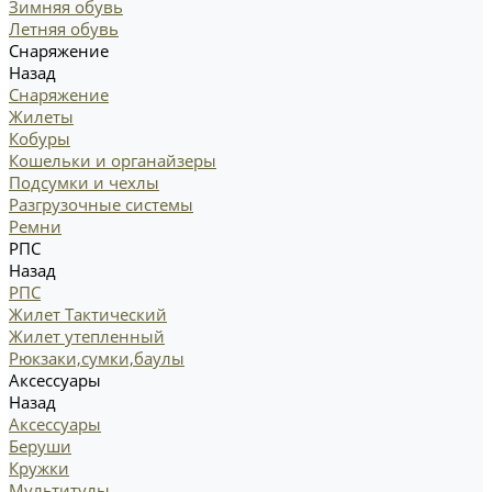
Зимняя обувь
Летняя обувь
Снаряжение
Назад
Снаряжение
Жилеты
Кобуры
Кошельки и органайзеры
Подсумки и чехлы
Разгрузочные системы
Ремни
РПС
Назад
РПС
Жилет Тактический
Жилет утепленный
Рюкзаки,сумки,баулы
Аксессуары
Назад
Аксессуары
Беруши
Кружки
Мультитулы