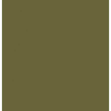
Вышивка Охрана
Пластизоль Охрана
Погоны и фальшпогоны
Прочие
Росгвардия
Вышивка Росгвардия
Пластизоль Росгвардия
Флаги и вымпела
Навершие,древко,подставки
Нанесение Логотипа
Сублимация
Ткани и фурнитура
Молнии
Нитки
Сетка
Стропы и ленты
Ткани
Фурнитура металлическая
Фурнитура пластиковая
Шнуры
...
Одежда
Головные уборы
Демисезонная одежда