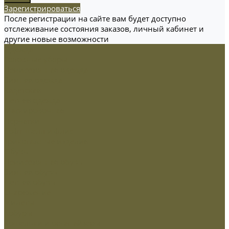
Зарегистрироваться
После регистрации на сайте вам будет доступно
отслеживание состояния заказов, личный кабинет и
другие новые возможности
Одежда
Головные уборы
Демисезонная одежда
Зимняя одежда
Кадетская
Летняя одежда
Маскировочная
Перчатки
Софт-шелл и флис
Трикотажные изделия
Обувь
Демисезонная обувь
Зимняя обувь
Летняя обувь
Снаряжение
Жилеты
Кобуры
Кошельки и органайзеры