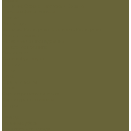
Вышивка Охрана
Пластизоль Охрана
Погоны и фальшпогоны
Прочие
Росгвардия
Вышивка Росгвардия
Пластизоль Росгвардия
Флаги и вымпела
Навершие,древко,подставки
Нанесение Логотипа
Сублимация
Ткани и фурнитура
Молнии
Нитки
Сетка
Стропы и ленты
Ткани
Фурнитура металлическая
Фурнитура пластиковая
Шнуры
...
Одежда
Головные уборы
Демисезонная одежда