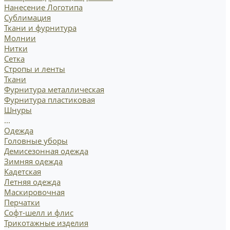
Нанесение Логотипа
Сублимация
Ткани и фурнитура
Молнии
Нитки
Сетка
Стропы и ленты
Ткани
Фурнитура металлическая
Фурнитура пластиковая
Шнуры
...
Одежда
Головные уборы
Демисезонная одежда
Зимняя одежда
Кадетская
Летняя одежда
Маскировочная
Перчатки
Софт-шелл и флис
Трикотажные изделия