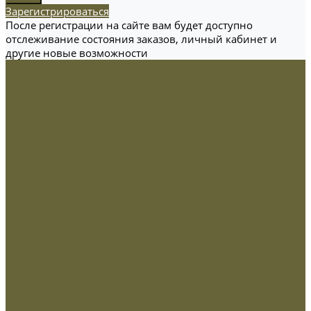
Зарегистрироваться
После регистрации на сайте вам будет доступно
отслеживание состояния заказов, личный кабинет и
другие новые возможности
Одежда
Головные уборы
Демисезонная одежда
Зимняя одежда
Кадетская
Летняя одежда
Маскировочная
Перчатки
Софт-шелл и флис
Трикотажные изделия
Обувь
Демисезонная обувь
Зимняя обувь
Летняя обувь
Снаряжение
Жилеты
Кобуры
Кошельки и органайзеры