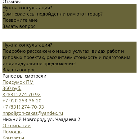
Отзывы
Нужна консультация?
Сомневаетесь, подойдет ли вам этот товар?
Позвоните мне
Задать вопрос
Нужна консультация?
Подробно расскажем о наших услугах, видах работ и
типовых проектах, рассчитаем стоимость и подготовим
индивидуальное предложение!
Задать вопрос
Ранее вы смотрели
Подсумок ПМ
360 руб.
8 (831) 274 70 92
+7 920 253-36-20
+7 (831) 274-70-93
nnpoligon-zakaz@yandex.ru
Нижний Новгород, ул. Чаадаева 2
О компании
Помощь
Контакты