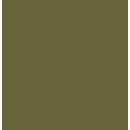
Подсумки и чехлы
Разгрузочные системы
Ремни
РПС
Жилет Тактический
Жилет утепленный
Рюкзаки,сумки,баулы
Аксессуары
Беруши
Кружки
Мультитулы
Повязки светоотражающие
Сухие пайки (ИРП)
Термосы
Шевроны
Кадеты
Вышивка Кадеты
Пластизоль Кадеты
Министерство внутренних дел РФ
Вышивка МВД
Пластизоль МВД
Министерство обороны РФ
Вышивка МО
Пластизоль МО
МЧС
Вышивка МЧС
пластизоль МЧС
Охрана