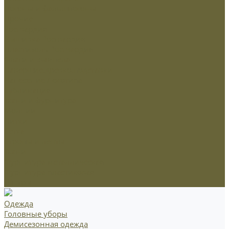
Погоны и фальшпогоны
Прочие
Росгвардия
Вышивка Росгвардия
Пластизоль Росгвардия
Флаги и вымпела
Навершие,древко,подставки
Нанесение Логотипа
Сублимация
Ткани и фурнитура
Молнии
Нитки
Сетка
Стропы и ленты
Ткани
Фурнитура металлическая
Фурнитура пластиковая
Шнуры
Одежда
Головные уборы
Демисезонная одежда