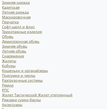
Зимняя одежда
Кадетская
Летняя одежда
Маскировочная
Перчатки
Софт-шелл и флис
Трикотажные изделия
Обувь
Демисезонная обувь
Зимняя обувь
Летняя обувь
Снаряжение
Жилеты
Кобуры
Кошельки и органайзеры
Подсумки и чехлы
Разгрузочные системы
Ремни
РПС
Жилет Тактический
Жилет утепленный
Рюкзаки,сумки,баулы
Аксессуары