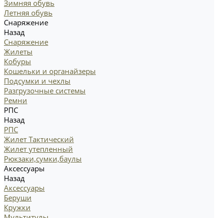
Зимняя обувь
Летняя обувь
Снаряжение
Назад
Снаряжение
Жилеты
Кобуры
Кошельки и органайзеры
Подсумки и чехлы
Разгрузочные системы
Ремни
РПС
Назад
РПС
Жилет Тактический
Жилет утепленный
Рюкзаки,сумки,баулы
Аксессуары
Назад
Аксессуары
Беруши
Кружки
Мультитулы