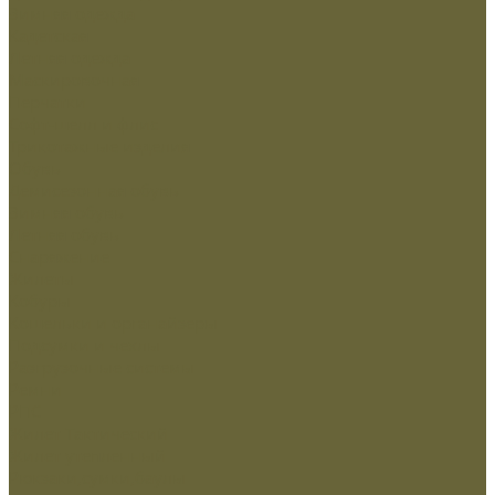
Зимняя одежда
Кадетская
Летняя одежда
Маскировочная
Перчатки
Софт-шелл и флис
Трикотажные изделия
Обувь
Демисезонная обувь
Зимняя обувь
Летняя обувь
Снаряжение
Жилеты
Кобуры
Кошельки и органайзеры
Подсумки и чехлы
Разгрузочные системы
Ремни
РПС
Жилет Тактический
Жилет утепленный
Рюкзаки,сумки,баулы