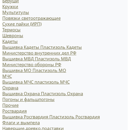
Беруши
Кружки
Мультитулы
Повязки светоотражающие
Сухие пайки (ИРП)
Термосы
Шевроны
Кадеты
Вышивка Кадеты
Пластизоль Кадеты
Министерство внутренних дел РФ
Вышивка МВД
Пластизоль МВД
Министерство обороны РФ
Вышивка МО
Пластизоль МО
МЧС
Вышивка МЧС
пластизоль МЧС
Охрана
Вышивка Охрана
Пластизоль Охрана
Погоны и фальшпогоны
Прочие
Росгвардия
Вышивка Росгвардия
Пластизоль Росгвардия
Флаги и вымпела
Навершие,древко,подставки