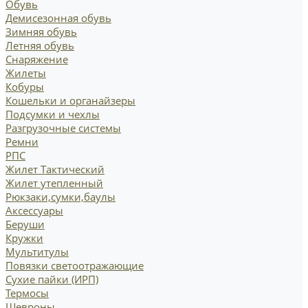
Обувь
Демисезонная обувь
Зимняя обувь
Летняя обувь
Снаряжение
Жилеты
Кобуры
Кошельки и органайзеры
Подсумки и чехлы
Разгрузочные системы
Ремни
РПС
Жилет Тактический
Жилет утепленный
Рюкзаки,сумки,баулы
Аксессуары
Беруши
Кружки
Мультитулы
Повязки светоотражающие
Сухие пайки (ИРП)
Термосы
Шевроны