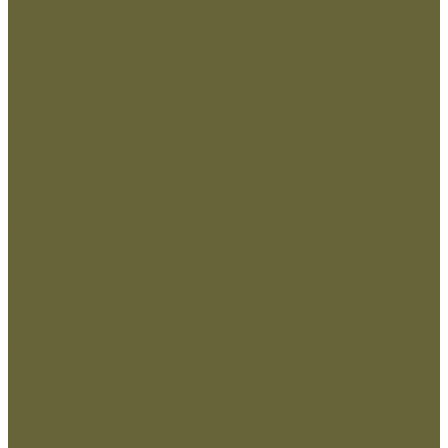
Аксессуары
Беруши
Кружки
Мультитулы
Повязки светоотражающие
Сухие пайки (ИРП)
Термосы
Шевроны
Кадеты
Вышивка Кадеты
Пластизоль Кадеты
Министерство внутренних дел РФ
Вышивка МВД
Пластизоль МВД
Министерство обороны РФ
Вышивка МО
Пластизоль МО
МЧС
Вышивка МЧС
пластизоль МЧС
Охрана
Вышивка Охрана
Пластизоль Охрана