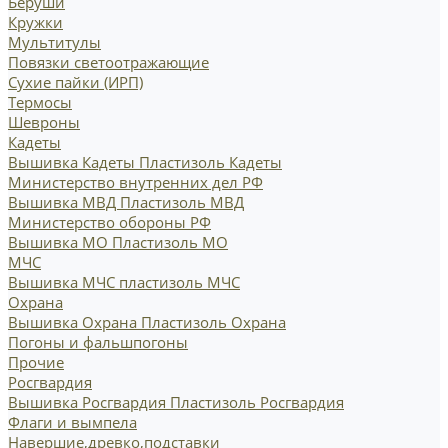
Беруши
Кружки
Мультитулы
Повязки светоотражающие
Сухие пайки (ИРП)
Термосы
Шевроны
Кадеты
Вышивка Кадеты
Пластизоль Кадеты
Министерство внутренних дел РФ
Вышивка МВД
Пластизоль МВД
Министерство обороны РФ
Вышивка МО
Пластизоль МО
МЧС
Вышивка МЧС
пластизоль МЧС
Охрана
Вышивка Охрана
Пластизоль Охрана
Погоны и фальшпогоны
Прочие
Росгвардия
Вышивка Росгвардия
Пластизоль Росгвардия
Флаги и вымпела
Навершие,древко,подставки