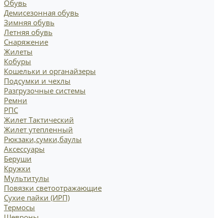
Обувь
Демисезонная обувь
Зимняя обувь
Летняя обувь
Снаряжение
Жилеты
Кобуры
Кошельки и органайзеры
Подсумки и чехлы
Разгрузочные системы
Ремни
РПС
Жилет Тактический
Жилет утепленный
Рюкзаки,сумки,баулы
Аксессуары
Беруши
Кружки
Мультитулы
Повязки светоотражающие
Сухие пайки (ИРП)
Термосы
Шевроны