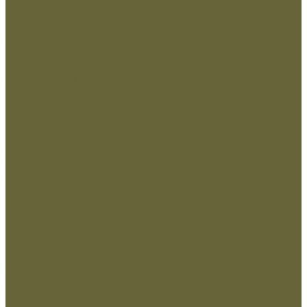
Зимняя одежда
Кадетская
Летняя одежда
Маскировочная
Перчатки
Софт-шелл и флис
Трикотажные изделия
Обувь
Демисезонная обувь
Зимняя обувь
Летняя обувь
Снаряжение
Жилеты
Кобуры
Кошельки и органайзеры
Подсумки и чехлы
Разгрузочные системы
Ремни
РПС
Жилет Тактический
Жилет утепленный
Рюкзаки,сумки,баулы