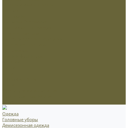
Погоны и фальшпогоны
Прочие
Росгвардия
Вышивка Росгвардия
Пластизоль Росгвардия
Флаги и вымпела
Навершие,древко,подставки
Нанесение Логотипа
Сублимация
Ткани и фурнитура
Молнии
Нитки
Сетка
Стропы и ленты
Ткани
Фурнитура металлическая
Фурнитура пластиковая
Шнуры
Одежда
Головные уборы
Демисезонная одежда