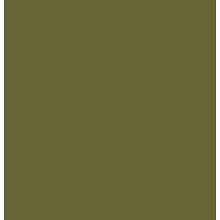
Вышивка Охрана
Пластизоль Охрана
Погоны и фальшпогоны
Прочие
Росгвардия
Вышивка Росгвардия
Пластизоль Росгвардия
Флаги и вымпела
Навершие,древко,подставки
Нанесение Логотипа
Сублимация
Ткани и фурнитура
Молнии
Нитки
Сетка
Стропы и ленты
Ткани
Фурнитура металлическая
Фурнитура пластиковая
Шнуры
...
Одежда
Головные уборы
Демисезонная одежда