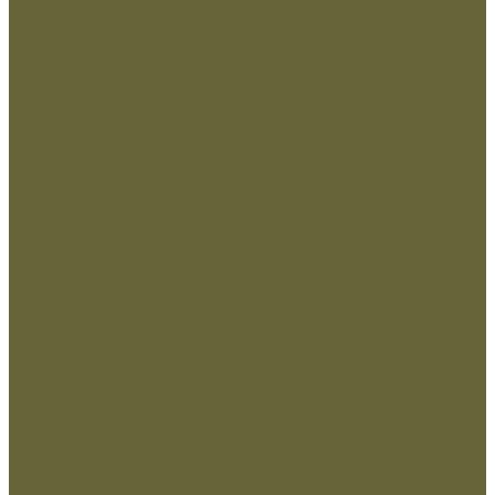
Подсумки и чехлы
Разгрузочные системы
Ремни
РПС
Жилет Тактический
Жилет утепленный
Рюкзаки,сумки,баулы
Аксессуары
Беруши
Кружки
Мультитулы
Повязки светоотражающие
Сухие пайки (ИРП)
Термосы
Шевроны
Кадеты
Вышивка Кадеты
Пластизоль Кадеты
Министерство внутренних дел РФ
Вышивка МВД
Пластизоль МВД
Министерство обороны РФ
Вышивка МО
Пластизоль МО
МЧС
Вышивка МЧС
пластизоль МЧС
Охрана