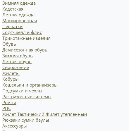
Зимняя одежда
Кадетская
Летняя одежда
Маскировочная
Перчатки
Софт-шелл и флис
Трикотажные изделия
Обувь
Демисезонная обувь
Зимняя обувь
Летняя обувь
Снаряжение
Жилеты
Кобуры
Кошельки и органайзеры
Подсумки и чехлы
Разгрузочные системы
Ремни
РПС
Жилет Тактический
Жилет утепленный
Рюкзаки,сумки,баулы
Аксессуары