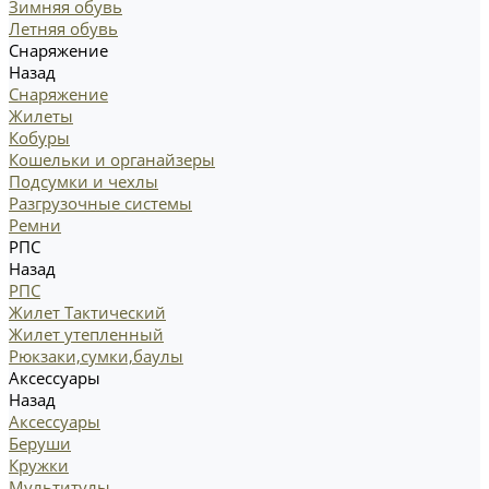
Зимняя обувь
Летняя обувь
Снаряжение
Назад
Снаряжение
Жилеты
Кобуры
Кошельки и органайзеры
Подсумки и чехлы
Разгрузочные системы
Ремни
РПС
Назад
РПС
Жилет Тактический
Жилет утепленный
Рюкзаки,сумки,баулы
Аксессуары
Назад
Аксессуары
Беруши
Кружки
Мультитулы