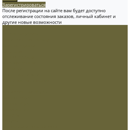
Зарегистрироваться
После регистрации на сайте вам будет доступно
отслеживание состояния заказов, личный кабинет и
другие новые возможности
Одежда
Головные уборы
Демисезонная одежда
Зимняя одежда
Кадетская
Летняя одежда
Маскировочная
Перчатки
Софт-шелл и флис
Трикотажные изделия
Обувь
Демисезонная обувь
Зимняя обувь
Летняя обувь
Снаряжение
Жилеты
Кобуры
Кошельки и органайзеры