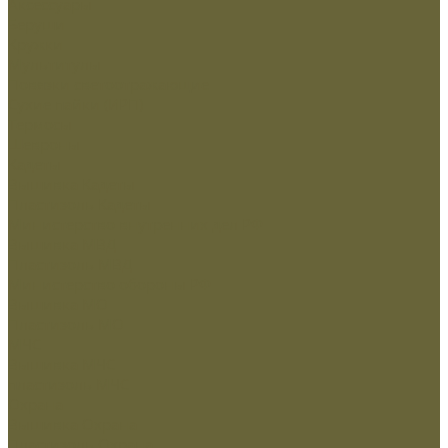
Аксессуары
Беруши
Кружки
Мультитулы
Повязки светоотражающие
Сухие пайки (ИРП)
Термосы
Шевроны
Кадеты
Вышивка Кадеты
Пластизоль Кадеты
Министерство внутренних дел РФ
Вышивка МВД
Пластизоль МВД
Министерство обороны РФ
Вышивка МО
Пластизоль МО
МЧС
Вышивка МЧС
пластизоль МЧС
Охрана
Вышивка Охрана
Пластизоль Охрана