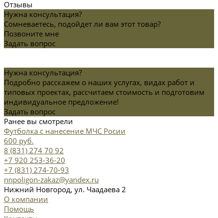
Отзывы
Нужна консультация?
Сомневаетесь, подойдет ли вам этот товар?
Позвоните мне
Задать вопрос
Нужна консультация?
Подробно расскажем о наших услугах, видах работ и
типовых проектах, рассчитаем стоимость и подготовим
индивидуальное предложение!
Задать вопрос
Ранее вы смотрели
Футболка с нанесение МЧС Росии
600 руб.
8 (831) 274 70 92
+7 920 253-36-20
+7 (831) 274-70-93
nnpoligon-zakaz@yandex.ru
Нижний Новгород, ул. Чаадаева 2
О компании
Помощь