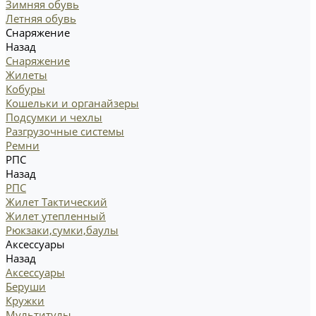
Зимняя обувь
Летняя обувь
Снаряжение
Назад
Снаряжение
Жилеты
Кобуры
Кошельки и органайзеры
Подсумки и чехлы
Разгрузочные системы
Ремни
РПС
Назад
РПС
Жилет Тактический
Жилет утепленный
Рюкзаки,сумки,баулы
Аксессуары
Назад
Аксессуары
Беруши
Кружки
Мультитулы