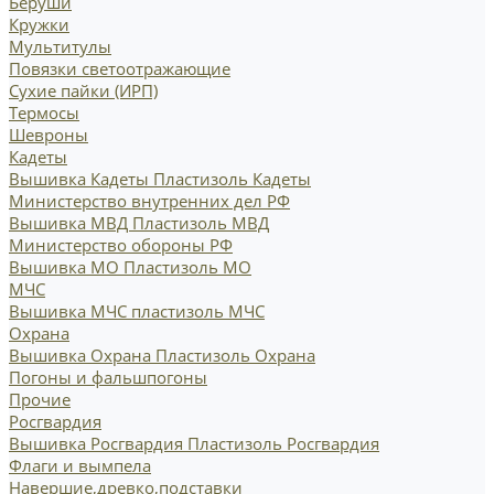
Беруши
Кружки
Мультитулы
Повязки светоотражающие
Сухие пайки (ИРП)
Термосы
Шевроны
Кадеты
Вышивка Кадеты
Пластизоль Кадеты
Министерство внутренних дел РФ
Вышивка МВД
Пластизоль МВД
Министерство обороны РФ
Вышивка МО
Пластизоль МО
МЧС
Вышивка МЧС
пластизоль МЧС
Охрана
Вышивка Охрана
Пластизоль Охрана
Погоны и фальшпогоны
Прочие
Росгвардия
Вышивка Росгвардия
Пластизоль Росгвардия
Флаги и вымпела
Навершие,древко,подставки