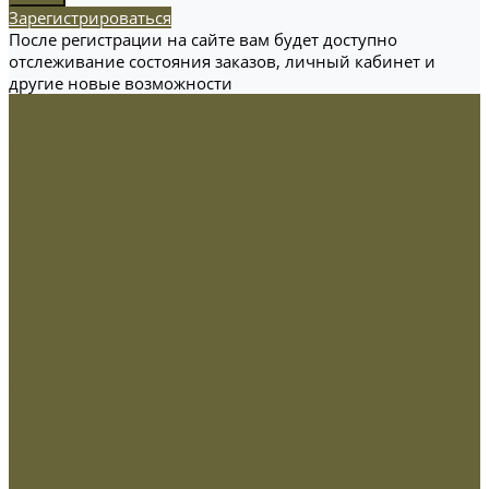
Зарегистрироваться
После регистрации на сайте вам будет доступно
отслеживание состояния заказов, личный кабинет и
другие новые возможности
Одежда
Головные уборы
Демисезонная одежда
Зимняя одежда
Кадетская
Летняя одежда
Маскировочная
Перчатки
Софт-шелл и флис
Трикотажные изделия
Обувь
Демисезонная обувь
Зимняя обувь
Летняя обувь
Снаряжение
Жилеты
Кобуры
Кошельки и органайзеры