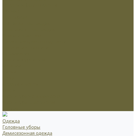
Погоны и фальшпогоны
Прочие
Росгвардия
Вышивка Росгвардия
Пластизоль Росгвардия
Флаги и вымпела
Навершие,древко,подставки
Нанесение Логотипа
Сублимация
Ткани и фурнитура
Молнии
Нитки
Сетка
Стропы и ленты
Ткани
Фурнитура металлическая
Фурнитура пластиковая
Шнуры
Одежда
Головные уборы
Демисезонная одежда