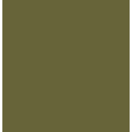
Аксессуары
Беруши
Кружки
Мультитулы
Повязки светоотражающие
Сухие пайки (ИРП)
Термосы
Шевроны
Кадеты
Вышивка Кадеты
Пластизоль Кадеты
Министерство внутренних дел РФ
Вышивка МВД
Пластизоль МВД
Министерство обороны РФ
Вышивка МО
Пластизоль МО
МЧС
Вышивка МЧС
пластизоль МЧС
Охрана
Вышивка Охрана
Пластизоль Охрана