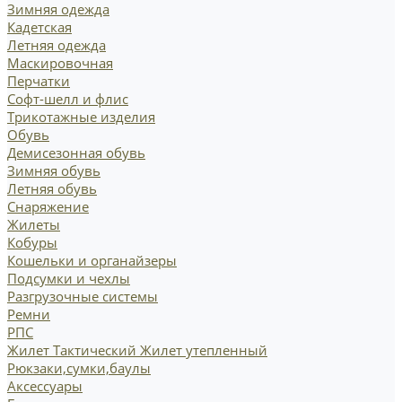
Зимняя одежда
Кадетская
Летняя одежда
Маскировочная
Перчатки
Софт-шелл и флис
Трикотажные изделия
Обувь
Демисезонная обувь
Зимняя обувь
Летняя обувь
Снаряжение
Жилеты
Кобуры
Кошельки и органайзеры
Подсумки и чехлы
Разгрузочные системы
Ремни
РПС
Жилет Тактический
Жилет утепленный
Рюкзаки,сумки,баулы
Аксессуары