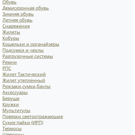
Обувь
Демисезонная обувь
Зимняя обувь
Летняя обувь
Снаряжение
Жилеты
Кобуры
Кошельки и органайзеры
Подсумки и чехлы
Разгрузочные системы
Ремни
РПС
Жилет Тактический
Жилет утепленный
Рюкзаки,сумки,баулы
Аксессуары
Беруши
Кружки
Мультитулы
Повязки светоотражающие
Сухие пайки (ИРП)
Термосы
Шевроны