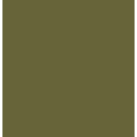
Подсумки и чехлы
Разгрузочные системы
Ремни
РПС
Жилет Тактический
Жилет утепленный
Рюкзаки,сумки,баулы
Аксессуары
Беруши
Кружки
Мультитулы
Повязки светоотражающие
Сухие пайки (ИРП)
Термосы
Шевроны
Кадеты
Вышивка Кадеты
Пластизоль Кадеты
Министерство внутренних дел РФ
Вышивка МВД
Пластизоль МВД
Министерство обороны РФ
Вышивка МО
Пластизоль МО
МЧС
Вышивка МЧС
пластизоль МЧС
Охрана