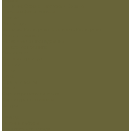
Вышивка Охрана
Пластизоль Охрана
Погоны и фальшпогоны
Прочие
Росгвардия
Вышивка Росгвардия
Пластизоль Росгвардия
Флаги и вымпела
Навершие,древко,подставки
Нанесение Логотипа
Сублимация
Ткани и фурнитура
Молнии
Нитки
Сетка
Стропы и ленты
Ткани
Фурнитура металлическая
Фурнитура пластиковая
Шнуры
...
Одежда
Головные уборы
Демисезонная одежда