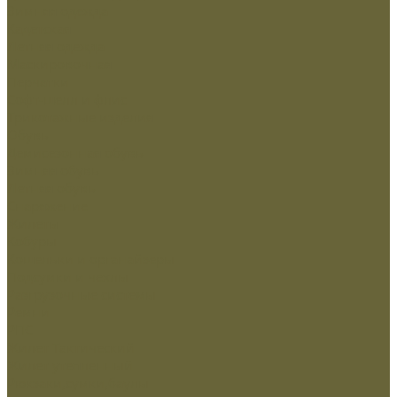
Зимняя одежда
Кадетская
Летняя одежда
Маскировочная
Перчатки
Софт-шелл и флис
Трикотажные изделия
Обувь
Демисезонная обувь
Зимняя обувь
Летняя обувь
Снаряжение
Жилеты
Кобуры
Кошельки и органайзеры
Подсумки и чехлы
Разгрузочные системы
Ремни
РПС
Жилет Тактический
Жилет утепленный
Рюкзаки,сумки,баулы