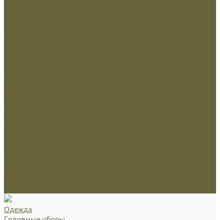
Министерство внутренних дел РФ
Министерство обороны РФ
МЧС
Охрана
Погоны и фальшпогоны
Прочие
Росгвардия
Флаги и вымпела
Навершие,древко,подставки
Нанесение Логотипа
Сублимация
Ткани и фурнитура
Молнии
Нитки
Сетка
Стропы и ленты
Ткани
Фурнитура металлическая
Фурнитура пластиковая
Шнуры
Одежда
Головные уборы