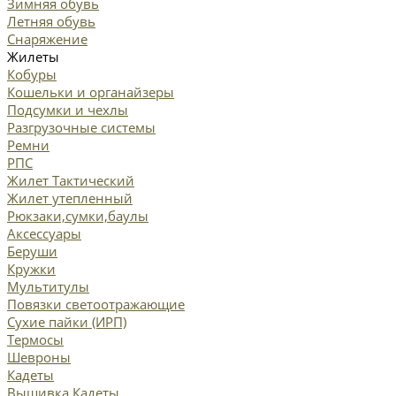
Зимняя обувь
Летняя обувь
Снаряжение
Жилеты
Кобуры
Кошельки и органайзеры
Подсумки и чехлы
Разгрузочные системы
Ремни
РПС
Жилет Тактический
Жилет утепленный
Рюкзаки,сумки,баулы
Аксессуары
Беруши
Кружки
Мультитулы
Повязки светоотражающие
Сухие пайки (ИРП)
Термосы
Шевроны
Кадеты
Вышивка Кадеты