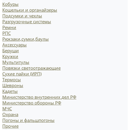
Кобуры
Кошельки и органайзеры
Подсумки и чехлы
Разгрузочные системы
Ремни
РПС
Рюкзаки,сумки,баулы
Аксессуары
Беруши
Кружки
Мультитулы
Повязки светоотражающие
Сухие пайки (ИРП)
Термосы
Шевроны
Кадеты
Министерство внутренних дел РФ
Министерство обороны РФ
МЧС
Охрана
Погоны и фальшпогоны
Прочие