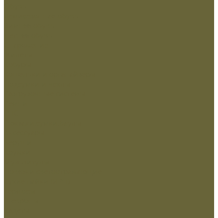
Обувь
Демисезонная обувь
Зимняя обувь
Летняя обувь
Снаряжение
Жилеты
Кобуры
Кошельки и органайзеры
Подсумки и чехлы
Разгрузочные системы
Ремни
РПС
Рюкзаки,сумки,баулы
Аксессуары
Беруши
Кружки
Мультитулы
Повязки светоотражающие
Сухие пайки (ИРП)
Термосы
Шевроны
Кадеты