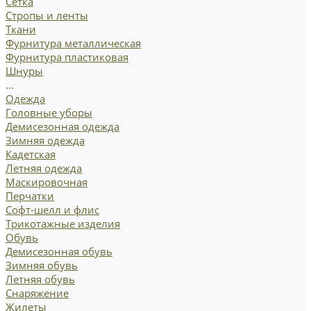
Сетка
Стропы и ленты
Ткани
Фурнитура металлическая
Фурнитура пластиковая
Шнуры
...
Одежда
Головные уборы
Демисезонная одежда
Зимняя одежда
Кадетская
Летняя одежда
Маскировочная
Перчатки
Софт-шелл и флис
Трикотажные изделия
Обувь
Демисезонная обувь
Зимняя обувь
Летняя обувь
Снаряжение
Жилеты