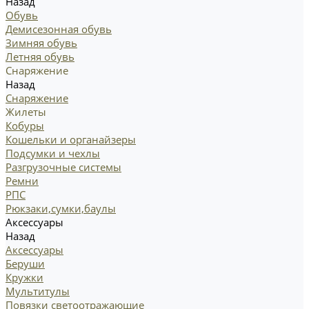
Назад
Обувь
Демисезонная обувь
Зимняя обувь
Летняя обувь
Снаряжение
Назад
Снаряжение
Жилеты
Кобуры
Кошельки и органайзеры
Подсумки и чехлы
Разгрузочные системы
Ремни
РПС
Рюкзаки,сумки,баулы
Аксессуары
Назад
Аксессуары
Беруши
Кружки
Мультитулы
Повязки светоотражающие