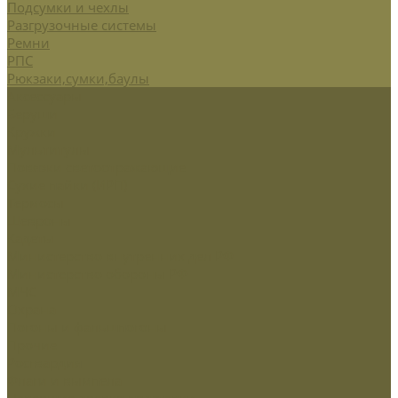
Подсумки и чехлы
Разгрузочные системы
Ремни
РПС
Рюкзаки,сумки,баулы
Аксессуары
Беруши
Кружки
Мультитулы
Повязки светоотражающие
Сухие пайки (ИРП)
Термосы
Шевроны
Кадеты
Министерство внутренних дел РФ
Министерство обороны РФ
МЧС
Охрана
Погоны и фальшпогоны
Прочие
Росгвардия
Флаги и вымпела
Навершие,древко,подставки