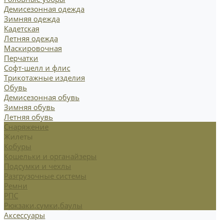
Демисезонная одежда
Зимняя одежда
Кадетская
Летняя одежда
Маскировочная
Перчатки
Софт-шелл и флис
Трикотажные изделия
Обувь
Демисезонная обувь
Зимняя обувь
Летняя обувь
Снаряжение
Жилеты
Кобуры
Кошельки и органайзеры
Подсумки и чехлы
Разгрузочные системы
Ремни
РПС
Рюкзаки,сумки,баулы
Аксессуары