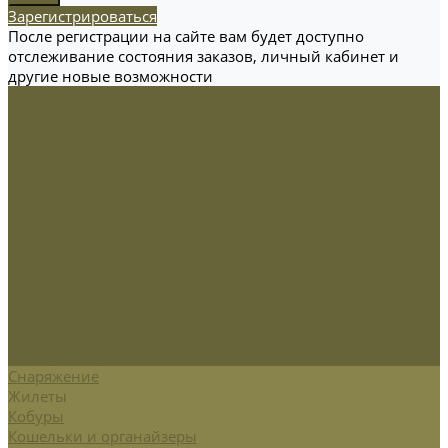
Зарегистрироваться
После регистрации на сайте вам будет доступно
отслеживание состояния заказов, личный кабинет и
другие новые возможности
Одежда
Головные уборы
Демисезонная одежда
Зимняя одежда
Кадетская
Летняя одежда
Маскировочная
Перчатки
Софт-шелл и флис
Трикотажные изделия
Обувь
Демисезонная обувь
Зимняя обувь
Летняя обувь
Снаряжение
Жилеты
Кобуры
Кошельки и органайзеры