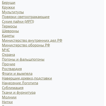
Беруши
Кружки
Мультитулы
Повязки светоотражающие
Сухие пайки (ИРП)
Термосы
Шевроны
Кадеты
Министерство внутренних дел РФ
Министерство обороны РФ
МЧС
Охрана
Погоны и фальшпогоны
Прочие
Росгвардия
Флаги и вымпела
Навершие,древко,подставки
Нанесение Логотипа
Сублимация
Ткани и фурнитура
Молнии
Нитки