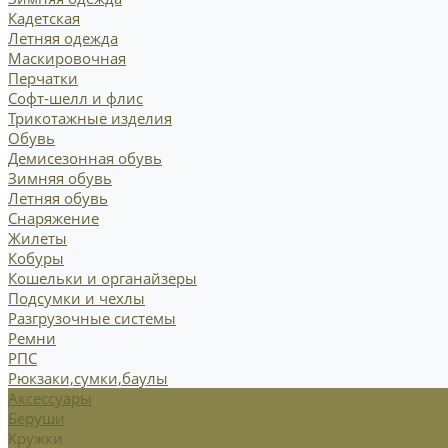
Кадетская
Летняя одежда
Маскировочная
Перчатки
Софт-шелл и флис
Трикотажные изделия
Обувь
Демисезонная обувь
Зимняя обувь
Летняя обувь
Снаряжение
Жилеты
Кобуры
Кошельки и органайзеры
Подсумки и чехлы
Разгрузочные системы
Ремни
РПС
Рюкзаки,сумки,баулы
Аксессуары
Беруши
Кружки