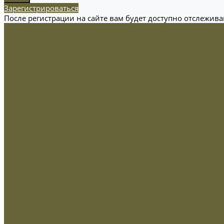
Зарегистрироваться
После регистрации на сайте вам будет доступно отслежив
Одежда
Головные уборы
Демисезонная одежда
Зимняя одежда
Кадетская
Летняя одежда
Маскировочная
Перчатки
Софт-шелл и флис
Трикотажные изделия
Обувь
Демисезонная обувь
Зимняя обувь
Летняя обувь
Снаряжение
Жилеты
Кобуры
Кошельки и органайзеры
Подсумки и чехлы
Разгрузочные системы