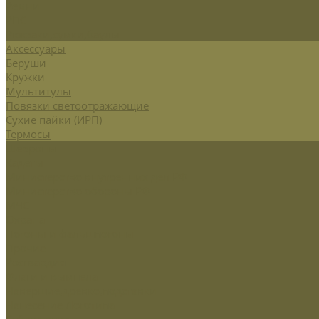
Ремни
РПС
Рюкзаки,сумки,баулы
Аксессуары
Беруши
Кружки
Мультитулы
Повязки светоотражающие
Сухие пайки (ИРП)
Термосы
Шевроны
Кадеты
Министерство внутренних дел РФ
Министерство обороны РФ
МЧС
Охрана
Погоны и фальшпогоны
Прочие
Росгвардия
Флаги и вымпела
Навершие,древко,подставки
Нанесение Логотипа
Сублимация