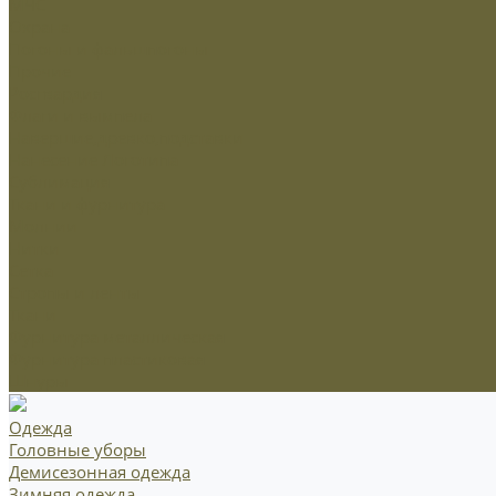
МЧС
Охрана
Погоны и фальшпогоны
Прочие
Росгвардия
Флаги и вымпела
Навершие,древко,подставки
Нанесение Логотипа
Сублимация
Ткани и фурнитура
Молнии
Нитки
Сетка
Стропы и ленты
Ткани
Фурнитура металлическая
Фурнитура пластиковая
Шнуры
Одежда
Головные уборы
Демисезонная одежда
Зимняя одежда