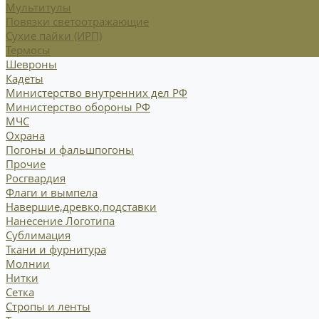
Мультитулы
Повязки светоотражающие
Сухие пайки (ИРП)
Термосы
Шевроны
Кадеты
Министерство внутренних дел РФ
Министерство обороны РФ
МЧС
Охрана
Погоны и фальшпогоны
Прочие
Росгвардия
Флаги и вымпела
Навершие,древко,подставки
Нанесение Логотипа
Сублимация
Ткани и фурнитура
Молнии
Нитки
Сетка
Стропы и ленты