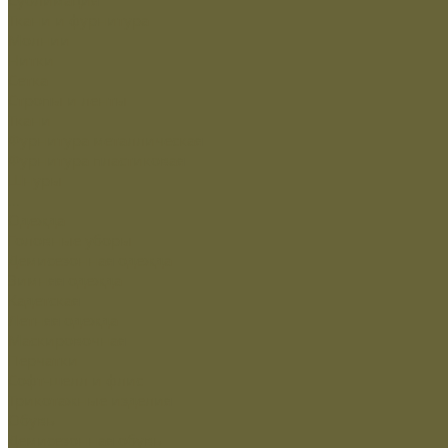
Ткани и фурнитура
Молнии
Нитки
Сетка
Стропы и ленты
Ткани
Фурнитура металлическая
Фурнитура пластиковая
Шнуры
...
Одежда
Головные уборы
Демисезонная одежда
Зимняя одежда
Кадетская
Летняя одежда
Маскировочная
Перчатки
Софт-шелл и флис
Трикотажные изделия
Обувь
Демисезонная обувь