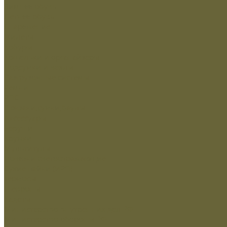
Зимняя обувь
Летняя обувь
Снаряжение
Жилеты
Кобуры
Кошельки и органайзеры
Подсумки и чехлы
Разгрузочные системы
Ремни
РПС
Рюкзаки,сумки,баулы
Аксессуары
Беруши
Кружки
Мультитулы
Повязки светоотражающие
Сухие пайки (ИРП)
Термосы
Шевроны
Кадеты
Министерство внутренних дел РФ
Министерство обороны РФ