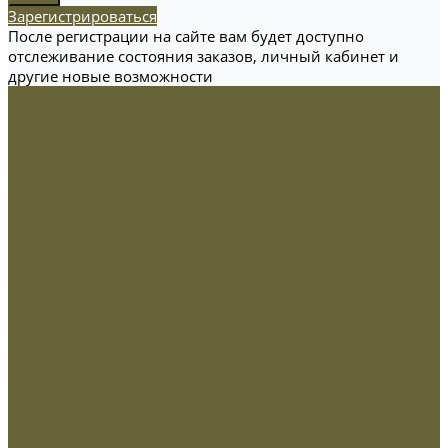
Зарегистрироваться
После регистрации на сайте вам будет доступно
отслеживание состояния заказов, личный кабинет и
другие новые возможности
Одежда
Головные уборы
Демисезонная одежда
Зимняя одежда
Кадетская
Летняя одежда
Маскировочная
Перчатки
Софт-шелл и флис
Трикотажные изделия
Обувь
Демисезонная обувь
Зимняя обувь
Летняя обувь
Снаряжение
Жилеты
Кобуры
Кошельки и органайзеры