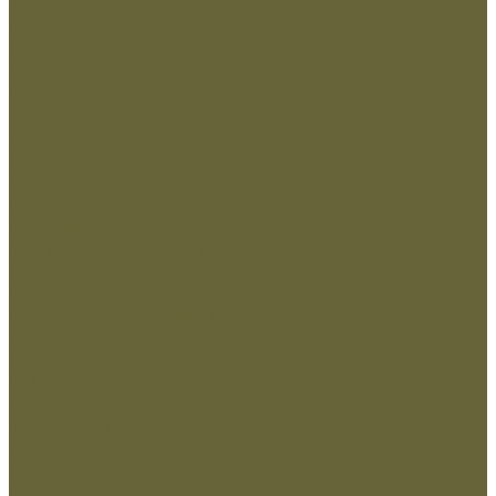
Аксессуары
Беруши
Кружки
Мультитулы
Повязки светоотражающие
Сухие пайки (ИРП)
Термосы
Шевроны
Кадеты
Вышивка Кадеты
Пластизоль Кадеты
Министерство внутренних дел РФ
Вышивка МВД
Пластизоль МВД
Министерство обороны РФ
Вышивка МО
Пластизоль МО
МЧС
Вышивка МЧС
пластизоль МЧС
Охрана
Вышивка Охрана
Пластизоль Охрана