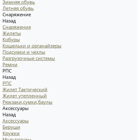
Зимняя обувь
Летняя обувь
Снаряжение
Назад
Снаряжение
Жилеты
Кобуры
Кошельки и органайзеры
Подсумки и чехлы
Разгрузочные системы
Ремни
РПС
Назад
РПС
Жилет Тактический
Жилет утепленный
Рюкзаки,сумки,баулы
Аксессуары
Назад
Аксессуары
Беруши
Кружки
Мультитулы