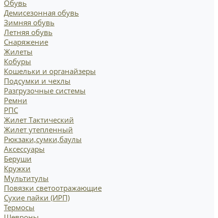
Обувь
Демисезонная обувь
Зимняя обувь
Летняя обувь
Снаряжение
Жилеты
Кобуры
Кошельки и органайзеры
Подсумки и чехлы
Разгрузочные системы
Ремни
РПС
Жилет Тактический
Жилет утепленный
Рюкзаки,сумки,баулы
Аксессуары
Беруши
Кружки
Мультитулы
Повязки светоотражающие
Сухие пайки (ИРП)
Термосы
Шевроны