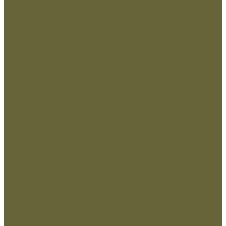
Вышивка Охрана
Пластизоль Охрана
Погоны и фальшпогоны
Прочие
Росгвардия
Вышивка Росгвардия
Пластизоль Росгвардия
Флаги и вымпела
Навершие,древко,подставки
Нанесение Логотипа
Сублимация
Ткани и фурнитура
Молнии
Нитки
Сетка
Стропы и ленты
Ткани
Фурнитура металлическая
Фурнитура пластиковая
Шнуры
...
Одежда
Головные уборы
Демисезонная одежда