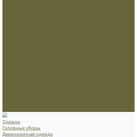
Погоны и фальшпогоны
Прочие
Росгвардия
Вышивка Росгвардия
Пластизоль Росгвардия
Флаги и вымпела
Навершие,древко,подставки
Нанесение Логотипа
Сублимация
Ткани и фурнитура
Молнии
Нитки
Сетка
Стропы и ленты
Ткани
Фурнитура металлическая
Фурнитура пластиковая
Шнуры
Одежда
Головные уборы
Демисезонная одежда