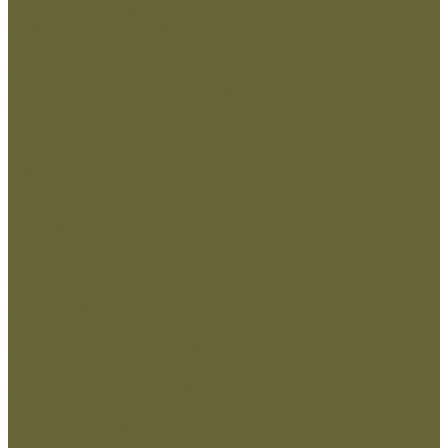
Подсумки и чехлы
Разгрузочные системы
Ремни
РПС
Жилет Тактический
Жилет утепленный
Рюкзаки,сумки,баулы
Аксессуары
Беруши
Кружки
Мультитулы
Повязки светоотражающие
Сухие пайки (ИРП)
Термосы
Шевроны
Кадеты
Вышивка Кадеты
Пластизоль Кадеты
Министерство внутренних дел РФ
Вышивка МВД
Пластизоль МВД
Министерство обороны РФ
Вышивка МО
Пластизоль МО
МЧС
Вышивка МЧС
пластизоль МЧС
Охрана