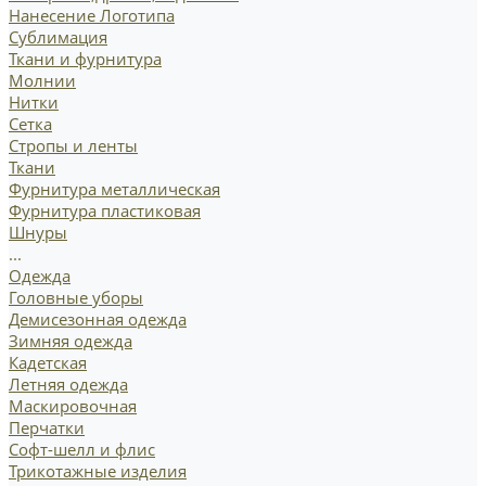
Нанесение Логотипа
Сублимация
Ткани и фурнитура
Молнии
Нитки
Сетка
Стропы и ленты
Ткани
Фурнитура металлическая
Фурнитура пластиковая
Шнуры
...
Одежда
Головные уборы
Демисезонная одежда
Зимняя одежда
Кадетская
Летняя одежда
Маскировочная
Перчатки
Софт-шелл и флис
Трикотажные изделия