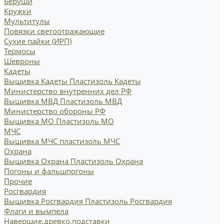
Беруши
Кружки
Мультитулы
Повязки светоотражающие
Сухие пайки (ИРП)
Термосы
Шевроны
Кадеты
Вышивка Кадеты
Пластизоль Кадеты
Министерство внутренних дел РФ
Вышивка МВД
Пластизоль МВД
Министерство обороны РФ
Вышивка МО
Пластизоль МО
МЧС
Вышивка МЧС
пластизоль МЧС
Охрана
Вышивка Охрана
Пластизоль Охрана
Погоны и фальшпогоны
Прочие
Росгвардия
Вышивка Росгвардия
Пластизоль Росгвардия
Флаги и вымпела
Навершие,древко,подставки