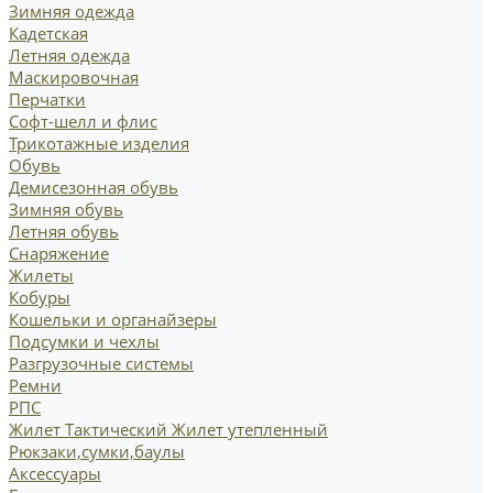
Зимняя одежда
Кадетская
Летняя одежда
Маскировочная
Перчатки
Софт-шелл и флис
Трикотажные изделия
Обувь
Демисезонная обувь
Зимняя обувь
Летняя обувь
Снаряжение
Жилеты
Кобуры
Кошельки и органайзеры
Подсумки и чехлы
Разгрузочные системы
Ремни
РПС
Жилет Тактический
Жилет утепленный
Рюкзаки,сумки,баулы
Аксессуары