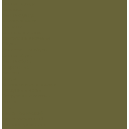
Зимняя одежда
Кадетская
Летняя одежда
Маскировочная
Перчатки
Софт-шелл и флис
Трикотажные изделия
Обувь
Демисезонная обувь
Зимняя обувь
Летняя обувь
Снаряжение
Жилеты
Кобуры
Кошельки и органайзеры
Подсумки и чехлы
Разгрузочные системы
Ремни
РПС
Жилет Тактический
Жилет утепленный
Рюкзаки,сумки,баулы