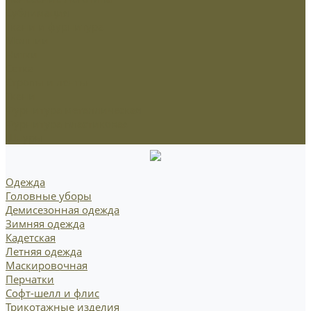
Сублимация
Ткани и фурнитура
Молнии
Нитки
Сетка
Стропы и ленты
Ткани
Фурнитура металлическая
Фурнитура пластиковая
Шнуры
Одежда
Головные уборы
Демисезонная одежда
Зимняя одежда
Кадетская
Летняя одежда
Маскировочная
Перчатки
Софт-шелл и флис
Трикотажные изделия