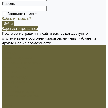
Пароль
Запомнить меня
Забыли пароль?
Зарегистрироваться
После регистрации на сайте вам будет доступно
отслеживание состояния заказов, личный кабинет и
другие новые возможности
Одежда
Головные уборы
Демисезонная одежда
Зимняя одежда
Кадетская
Летняя одежда
Маскировочная
Перчатки
Софт-шелл и флис
Трикотажные изделия
Обувь