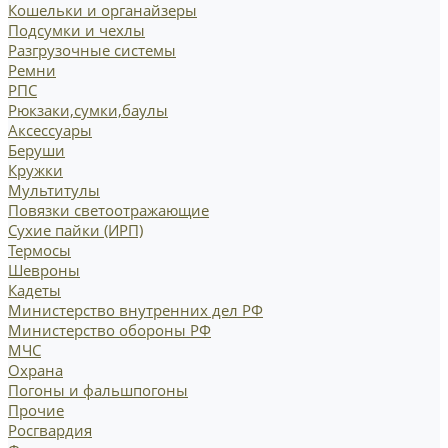
Кошельки и органайзеры
Подсумки и чехлы
Разгрузочные системы
Ремни
РПС
Рюкзаки,сумки,баулы
Аксессуары
Беруши
Кружки
Мультитулы
Повязки светоотражающие
Сухие пайки (ИРП)
Термосы
Шевроны
Кадеты
Министерство внутренних дел РФ
Министерство обороны РФ
МЧС
Охрана
Погоны и фальшпогоны
Прочие
Росгвардия