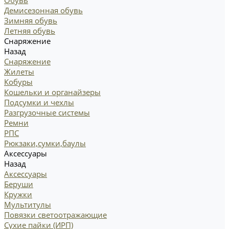
Обувь
Демисезонная обувь
Зимняя обувь
Летняя обувь
Снаряжение
Назад
Снаряжение
Жилеты
Кобуры
Кошельки и органайзеры
Подсумки и чехлы
Разгрузочные системы
Ремни
РПС
Рюкзаки,сумки,баулы
Аксессуары
Назад
Аксессуары
Беруши
Кружки
Мультитулы
Повязки светоотражающие
Сухие пайки (ИРП)