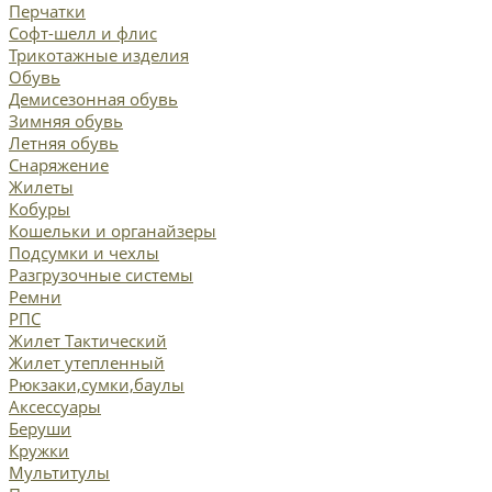
Перчатки
Софт-шелл и флис
Трикотажные изделия
Обувь
Демисезонная обувь
Зимняя обувь
Летняя обувь
Снаряжение
Жилеты
Кобуры
Кошельки и органайзеры
Подсумки и чехлы
Разгрузочные системы
Ремни
РПС
Жилет Тактический
Жилет утепленный
Рюкзаки,сумки,баулы
Аксессуары
Беруши
Кружки
Мультитулы