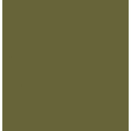
Демисезонная обувь
Зимняя обувь
Летняя обувь
Снаряжение
Жилеты
Кобуры
Кошельки и органайзеры
Подсумки и чехлы
Разгрузочные системы
Ремни
РПС
Рюкзаки,сумки,баулы
Аксессуары
Беруши
Кружки
Мультитулы
Повязки светоотражающие
Сухие пайки (ИРП)
Термосы