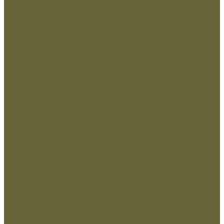
Шнуры
...
Одежда
Головные уборы
Демисезонная одежда
Зимняя одежда
Кадетская
Летняя одежда
Маскировочная
Перчатки
Софт-шелл и флис
Трикотажные изделия
Обувь
Демисезонная обувь
Зимняя обувь
Летняя обувь
Снаряжение
Жилеты
Кобуры
Кошельки и органайзеры
Подсумки и чехлы