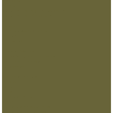
Шевроны
Кадеты
Министерство внутренних дел РФ
Министерство обороны РФ
МЧС
Охрана
Погоны и фальшпогоны
Прочие
Росгвардия
Флаги и вымпела
Навершие,древко,подставки
Нанесение Логотипа
Сублимация
Ткани и фурнитура
Молнии
Нитки
Сетка
Стропы и ленты
Ткани
Фурнитура металлическая
Фурнитура пластиковая