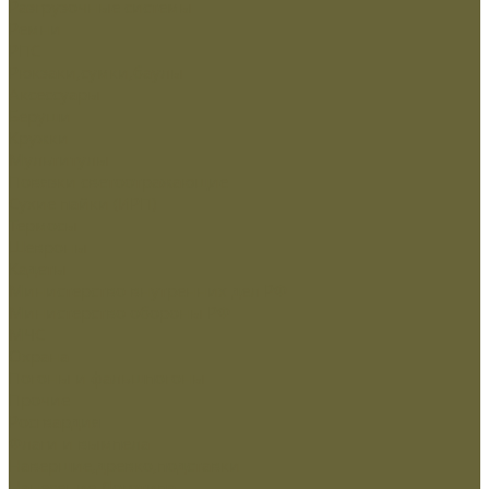
Разгрузочные системы
Ремни
РПС
Рюкзаки,сумки,баулы
Аксессуары
Беруши
Кружки
Мультитулы
Повязки светоотражающие
Сухие пайки (ИРП)
Термосы
Шевроны
Кадеты
Министерство внутренних дел РФ
Министерство обороны РФ
МЧС
Охрана
Погоны и фальшпогоны
Прочие
Росгвардия
Флаги и вымпела
Навершие,древко,подставки
Нанесение Логотипа